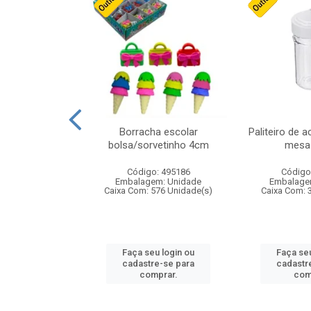
stico n.4 12cm
Borracha escolar
Paliteiro de a
bolsa/sorvetinho 4cm
mesa 
: 940550
Código: 495186
Código
m: Unidade
Embalagem: Unidade
Embalage
24 Unidade(s)
Caixa Com: 576 Unidade(s)
Caixa Com: 
u login ou
Faça seu login ou
Faça seu
e-se para
cadastre-se para
cadastr
prar.
comprar.
com