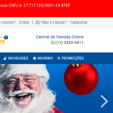
 Nosso CNPJ é: 27.717.135/0001-29 ATEF
|
 cliente? - Entrar
Não é cliente? - Cadastrar
Central de Vendas Online
0
(11) 3324-6411
NOVIDADES
INVERNO
PROMOÇÕES