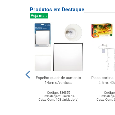
Produtos em Destaque
Veja mais
 niveis 300l
Espelho quadr de aumento
Pisca cortina 
x25cm
14cm c/ventosa
2,5mx 40
: 831942
Código: 836355
Código
m: Unidade
Embalagem: Unidade
Embalage
 6 Unidade(s)
Caixa Com: 108 Unidade(s)
Caixa Com: 
007345/2018