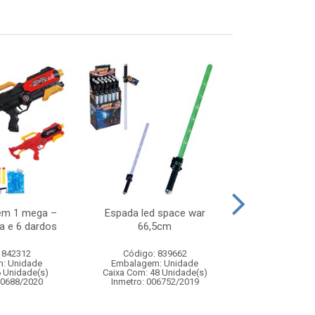
em 1 mega –
Espada led space war
Trem com vago
a e 6 dardos
66,5cm
11 p
 842312
Código: 839662
Código:
: Unidade
Embalagem: Unidade
Embalagem
6 Unidade(s)
Caixa Com: 48 Unidade(s)
Caixa Com: 3
00688/2020
Inmetro: 006752/2019
Inmetro: 0