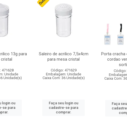
crilico 13g para
Saleiro de acrilico 7,5x4cm
Porta cracha
cristal
para mesa cristal
cordao ver
sort
: 471628
Código: 471629
Código:
m: Unidade
Embalagem: Unidade
Embalagem
36 Unidade(s)
Caixa Com: 36 Unidade(s)
Caixa Com: 3
 login ou
Faça seu login ou
Faça seu
e-se para
cadastre-se para
cadastre
prar.
comprar.
comp