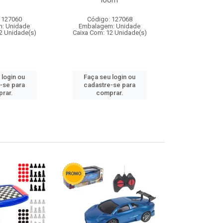
loom
 127060
Código: 127068
Código:
: Unidade
Embalagem: Unidade
Embalagem
2 Unidade(s)
Caixa Com: 12 Unidade(s)
Caixa Com: 1
 login ou
Faça seu login ou
Faça seu 
-se para
cadastre-se para
cadastre
rar.
comprar.
comp