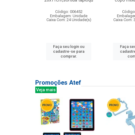
irios
26x11cm,sortida tapioqu
copo mixe
: 135177
Código: 006452
Código
m: Unidade
Embalagem: Unidade
Embalage
12 Unidade(s)
Caixa Com: 24 Unidade(s)
Caixa Com: 
u login ou
Faça seu login ou
Faça seu
e-se para
cadastre-se para
cadastr
prar.
comprar.
com
Promoções Atef
Veja mais