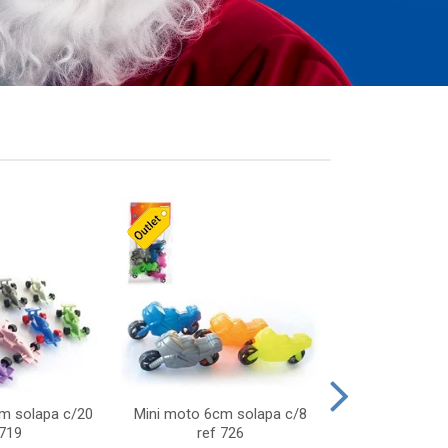
cm solapa c/20
Mini moto 6cm solapa c/8
Giro helice so
 719
ref 726
75