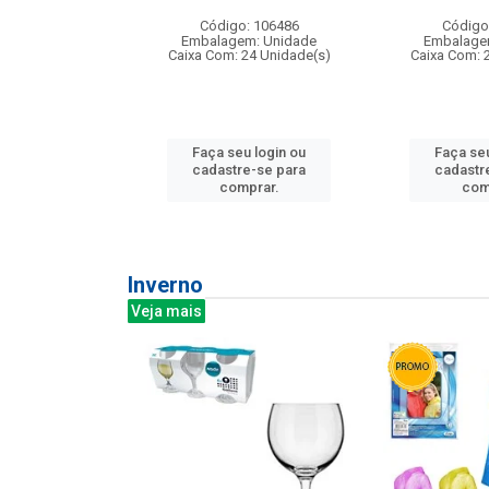
: 275814
Código: 106486
Código
m: Unidade
Embalagem: Unidade
Embalage
240 Unidade(s)
Caixa Com: 24 Unidade(s)
Caixa Com: 
u login ou
Faça seu login ou
Faça seu
e-se para
cadastre-se para
cadastr
prar.
comprar.
com
Inverno
Veja mais