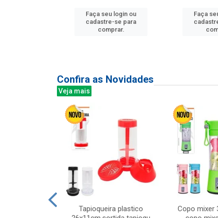
Faça seu login ou
Faça seu
u login ou
cadastre-se para
cadastr
e-se para
comprar.
com
prar.
Confira as Novidades
Veja mais
mesa cer 18cm
Tapioqueira plastico
Copo mixer 