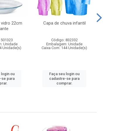
 vidro 22cm
Capa de chuva infantil
Jg prato fun
ante
diam
 501323
Código: 832332
Código:
: Unidade
Embalagem: Unidade
Embalagem
4 Unidade(s)
Caixa Com: 144 Unidade(s)
Caixa Com: 6
 login ou
Faça seu login ou
Faça seu 
-se para
cadastre-se para
cadastre
rar.
comprar.
comp