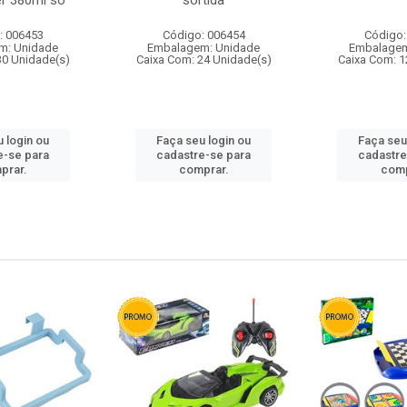
r 380ml so
sortida
: 006453
Código: 006454
Código:
m: Unidade
Embalagem: Unidade
Embalagem
30 Unidade(s)
Caixa Com: 24 Unidade(s)
Caixa Com: 1
 login ou
Faça seu login ou
Faça seu
e-se para
cadastre-se para
cadastre
prar.
comprar.
comp