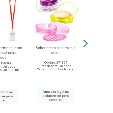
 c/mosquetao
Saboneteira plast c/tela
Prato plas
tical color
color
colo
idos
Código: 271364
Código:
 490044
Embalagem: Unidade
Embalagem
: Unidade
Caixa Com: 48 Unidade(s)
Caixa Com: 4
60 Unidade(s)
Faça seu login ou
Faça seu 
 login ou
cadastre-se para
cadastre
-se para
comprar.
comp
rar.