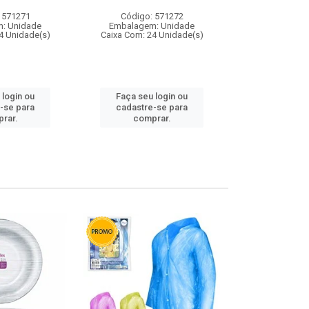
 571271
Código: 571272
Código:
: Unidade
Embalagem: Unidade
Embalagem
4 Unidade(s)
Caixa Com: 24 Unidade(s)
Caixa Com: 4
 login ou
Faça seu login ou
Faça seu 
-se para
cadastre-se para
cadastre
rar.
comprar.
comp