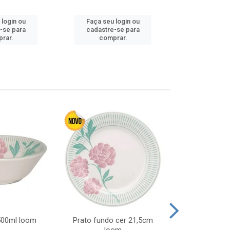
 login ou
Faça seu login ou
Faça seu 
-se para
cadastre-se para
cadastre
rar.
comprar.
comp
 500ml loom
Prato fundo cer 21,5cm
Prato raso c