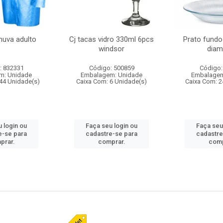
huva adulto
Cj tacas vidro 330ml 6pcs
Prato fundo
windsor
diam
: 832331
Código: 500859
Código:
m: Unidade
Embalagem: Unidade
Embalagem
44 Unidade(s)
Caixa Com: 6 Unidade(s)
Caixa Com: 2
 login ou
Faça seu login ou
Faça seu
e-se para
cadastre-se para
cadastre
prar.
comprar.
comp