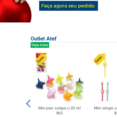
Outlet Atef
Veja mais
last c/div
Mini piao solapa c/20 ref
Mini relogio 
m ursinhos sor
863
8