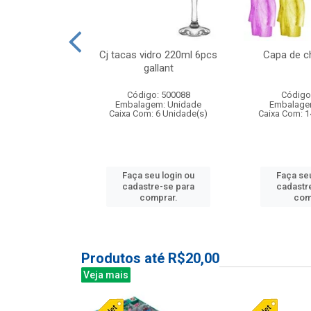
 vidro 23,5cm
Cj tacas vidro 220ml 6pcs
Capa de c
e petala
gallant
: 503788
Código: 500088
Código
m: Unidade
Embalagem: Unidade
Embalage
24 Unidade(s)
Caixa Com: 6 Unidade(s)
Caixa Com: 1
u login ou
Faça seu login ou
Faça seu
e-se para
cadastre-se para
cadastr
prar.
comprar.
com
Produtos até R$20,00
Veja mais