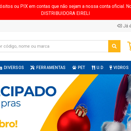
pósitos ou PIX em contas que não sejam a nossa conta oficial.
DISTRIBUIDORA EIRELI
Já é
DIVERSOS
FERRAMENTAS
PET
U.D
VIDROS