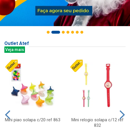
Outlet Atef
Veja mais
Mini piao solapa c/20 ref 863
Mini relogio solapa c/12 ref
832