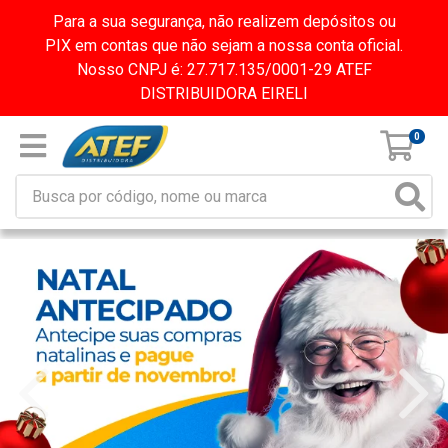
Para a sua segurança, não realizem depósitos ou
PIX em contas que não sejam a nossa conta oficial.
Nosso CNPJ é: 27.717.135/0001-29 ATEF
DISTRIBUIDORA EIRELI
0