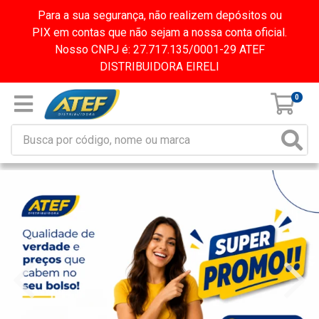
Para a sua segurança, não realizem depósitos ou
PIX em contas que não sejam a nossa conta oficial.
Nosso CNPJ é: 27.717.135/0001-29 ATEF
DISTRIBUIDORA EIRELI
0