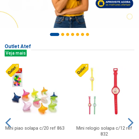
Outlet Atef
Veja mais
Mini piao solapa c/20 ref 863
Mini relogio solapa c/12 ref
832