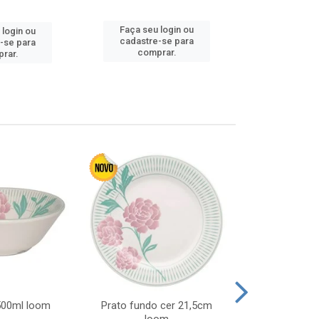
Faça seu login ou
Faça seu 
 login ou
cadastre-se para
cadastre
-se para
comprar.
comp
rar.
 500ml loom
Prato fundo cer 21,5cm
Prato raso c