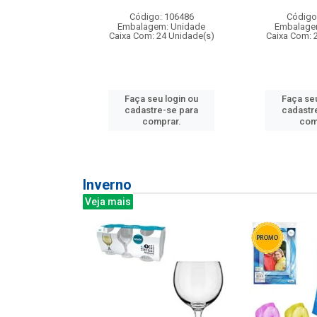
: 275814
Código: 106486
Código
m: Unidade
Embalagem: Unidade
Embalage
240 Unidade(s)
Caixa Com: 24 Unidade(s)
Caixa Com: 
u login ou
Faça seu login ou
Faça seu
e-se para
cadastre-se para
cadastr
prar.
comprar.
com
Inverno
Veja mais