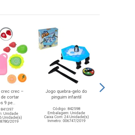
s crec crec –
Jogo quebra-gelo do
Water balloon
 de cortar
pinguim infantil
s 9 pe...
Código: 842598
Código:
 841397
Embalagem: Unidade
Embalagem
: Unidade
Caixa Com: 24 Unidade(s)
Caixa Com: 7
6 Unidade(s)
Inmetro: 006747/2019
Inmetro: 0
08780/2019