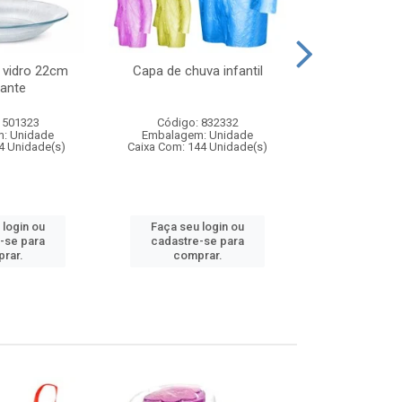
 vidro 22cm
Capa de chuva infantil
Jg prato fun
ante
diam
 501323
Código: 832332
Código:
: Unidade
Embalagem: Unidade
Embalagem
4 Unidade(s)
Caixa Com: 144 Unidade(s)
Caixa Com: 6
 login ou
Faça seu login ou
Faça seu 
-se para
cadastre-se para
cadastre
rar.
comprar.
comp