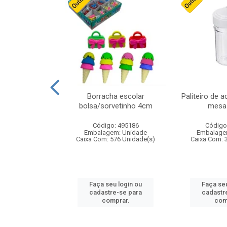
cores sortidas
Borracha escolar
Paliteiro de a
ref 130s
bolsa/sorvetinho 4cm
mesa 
: 826147
Código: 495186
Código
m: Unidade
Embalagem: Unidade
Embalage
160 Unidade(s)
Caixa Com: 576 Unidade(s)
Caixa Com: 
u login ou
Faça seu login ou
Faça seu
e-se para
cadastre-se para
cadastr
prar.
comprar.
com