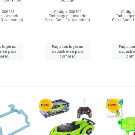
r 380ml so
sortida
: 006453
Código: 006454
Código:
m: Unidade
Embalagem: Unidade
Embalagem
30 Unidade(s)
Caixa Com: 24 Unidade(s)
Caixa Com: 1
 login ou
Faça seu login ou
Faça seu
e-se para
cadastre-se para
cadastre
prar.
comprar.
comp