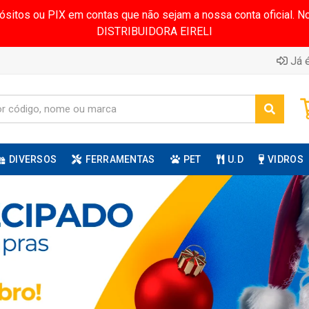
pósitos ou PIX em contas que não sejam a nossa conta oficial.
DISTRIBUIDORA EIRELI
Já é
DIVERSOS
FERRAMENTAS
PET
U.D
VIDROS