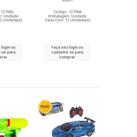
loom
 127060
Código: 127068
Código:
: Unidade
Embalagem: Unidade
Embalagem
2 Unidade(s)
Caixa Com: 12 Unidade(s)
Caixa Com: 1
 login ou
Faça seu login ou
Faça seu 
-se para
cadastre-se para
cadastre
rar.
comprar.
comp