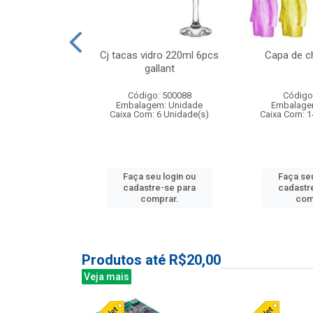
o raso 25,5cm
Cj tacas vidro 220ml 6pcs
Capa de c
e petala
gallant
: 503787
Código: 500088
Código
m: Unidade
Embalagem: Unidade
Embalage
24 Unidade(s)
Caixa Com: 6 Unidade(s)
Caixa Com: 1
u login ou
Faça seu login ou
Faça seu
e-se para
cadastre-se para
cadastr
prar.
comprar.
com
Produtos até R$20,00
Veja mais