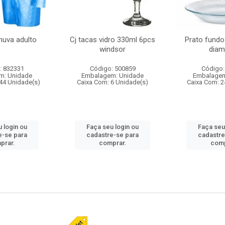
huva adulto
Cj tacas vidro 330ml 6pcs
Prato fundo
windsor
diam
: 832331
Código: 500859
Código:
m: Unidade
Embalagem: Unidade
Embalagem
44 Unidade(s)
Caixa Com: 6 Unidade(s)
Caixa Com: 2
 login ou
Faça seu login ou
Faça seu
e-se para
cadastre-se para
cadastre
prar.
comprar.
comp