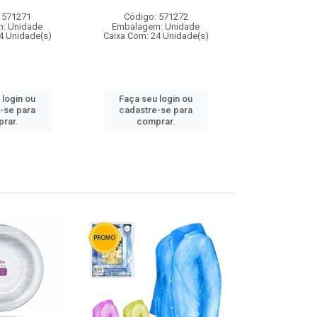
 571271
Código: 571272
Código:
: Unidade
Embalagem: Unidade
Embalagem
4 Unidade(s)
Caixa Com: 24 Unidade(s)
Caixa Com: 4
 login ou
Faça seu login ou
Faça seu 
-se para
cadastre-se para
cadastre
rar.
comprar.
comp