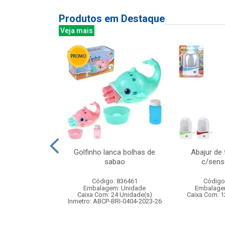
Produtos em Destaque
Veja mais
re madeira
Golfinho lanca bolhas de
Abajur de
tes 16x10cm
sabao
c/senso
: 841731
Código: 836461
Código
m: Unidade
Embalagem: Unidade
Embalage
48 Unidade(s)
Caixa Com: 24 Unidade(s)
Caixa Com: 1
Inmetro: ABCP-BRI-0404-2023-26