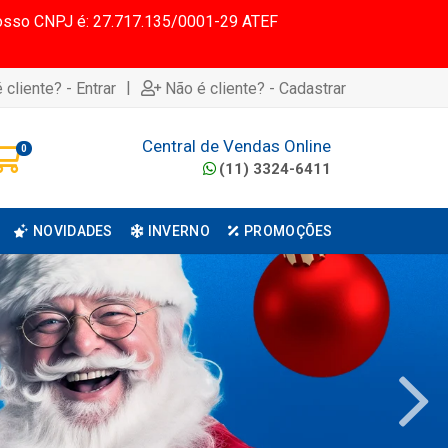
 Nosso CNPJ é: 27.717.135/0001-29 ATEF
|
 cliente? - Entrar
Não é cliente? - Cadastrar
Central de Vendas Online
0
(11) 3324-6411
NOVIDADES
INVERNO
PROMOÇÕES