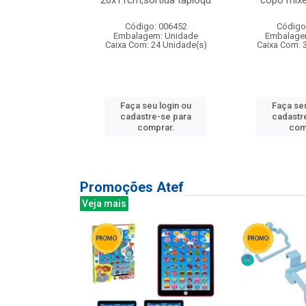
irios
26x11cm,sortida tapioqu
copo mixe
: 135177
Código: 006452
Código
m: Unidade
Embalagem: Unidade
Embalage
12 Unidade(s)
Caixa Com: 24 Unidade(s)
Caixa Com: 
u login ou
Faça seu login ou
Faça seu
e-se para
cadastre-se para
cadastr
prar.
comprar.
com
Promoções Atef
Veja mais