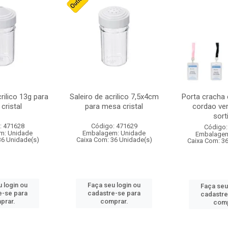
crilico 13g para
Saleiro de acrilico 7,5x4cm
Porta cracha
cristal
para mesa cristal
cordao ver
sort
: 471628
Código: 471629
Código:
m: Unidade
Embalagem: Unidade
Embalagem
36 Unidade(s)
Caixa Com: 36 Unidade(s)
Caixa Com: 3
 login ou
Faça seu login ou
Faça seu
e-se para
cadastre-se para
cadastre
prar.
comprar.
comp