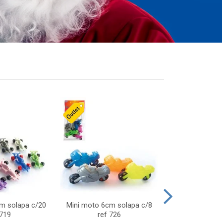
cm solapa c/20
Mini moto 6cm solapa c/8
Giro helice so
 719
ref 726
75