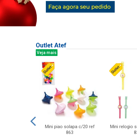
Outlet Atef
Veja mais
last c/div
Mini piao solapa c/20 ref
Mini relogio 
m ursinhos sor
863
8