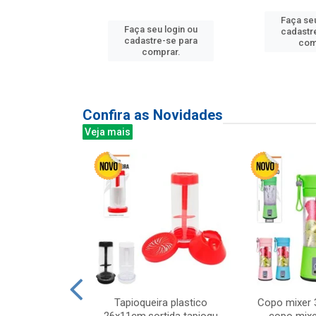
u login ou
Faça seu
Faça seu login ou
e-se para
cadastr
cadastre-se para
prar.
com
comprar.
Confira as Novidades
Veja mais
mesa cer 18cm
Tapioqueira plastico
Copo mixer 