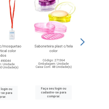
 c/mosquetao
Saboneteira plast c/tela
Prato plas
tical color
color
colo
idos
Código: 271364
Código:
 490044
Embalagem: Unidade
Embalagem
: Unidade
Caixa Com: 48 Unidade(s)
Caixa Com: 4
60 Unidade(s)
Faça seu login ou
Faça seu 
 login ou
cadastre-se para
cadastre
-se para
comprar.
comp
rar.