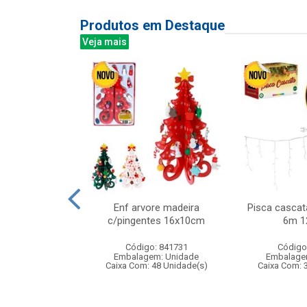
Produtos em Destaque
Veja mais
 450ml ref:833
Enf arvore madeira
Pisca cascat
c/pingentes 16x10cm
6m 1
: 402829
Código: 841731
Código
m: Unidade
Embalagem: Unidade
Embalage
24 Unidade(s)
Caixa Com: 48 Unidade(s)
Caixa Com: 