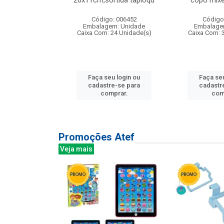
irios
26x11cm,sortida tapioqu
copo mixe
: 135177
Código: 006452
Código
m: Unidade
Embalagem: Unidade
Embalage
12 Unidade(s)
Caixa Com: 24 Unidade(s)
Caixa Com: 
u login ou
Faça seu login ou
Faça seu
e-se para
cadastre-se para
cadastr
prar.
comprar.
com
Promoções Atef
Veja mais