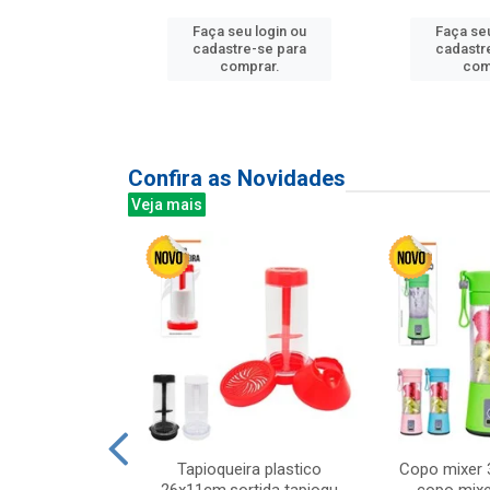
u login ou
Faça seu login ou
Faça seu
e-se para
cadastre-se para
cadastr
prar.
comprar.
com
Confira as Novidades
Veja mais
mesa cer 18cm
Tapioqueira plastico
Copo mixer 