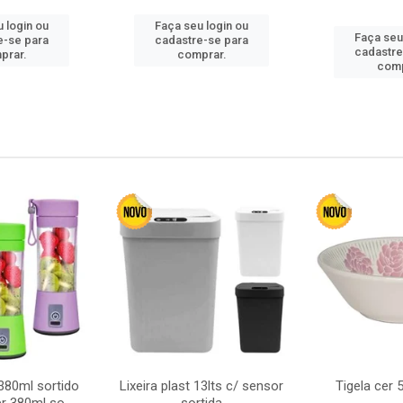
 login ou
Faça seu login ou
Faça seu
e-se para
cadastre-se para
cadastre
prar.
comprar.
comp
380ml sortido
Lixeira plast 13lts c/ sensor
Tigela cer