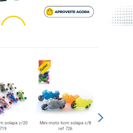
cm solapa c/20
Mini moto 6cm solapa c/8
Giro helice so
 719
ref 726
75