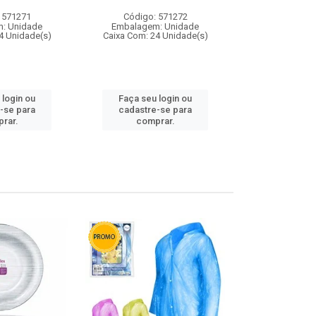
 571271
Código: 571272
Código:
: Unidade
Embalagem: Unidade
Embalagem
4 Unidade(s)
Caixa Com: 24 Unidade(s)
Caixa Com: 4
 login ou
Faça seu login ou
Faça seu 
-se para
cadastre-se para
cadastre
rar.
comprar.
comp