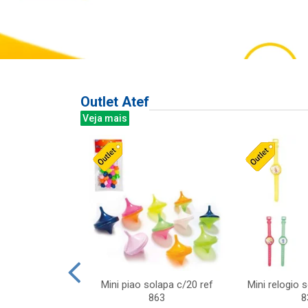
Outlet Atef
Veja mais
last c/div
Mini piao solapa c/20 ref
Mini relogio 
m ursinhos sor
863
8