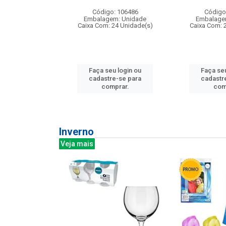
: 275814
Código: 106486
Código
m: Unidade
Embalagem: Unidade
Embalage
240 Unidade(s)
Caixa Com: 24 Unidade(s)
Caixa Com: 
u login ou
Faça seu login ou
Faça seu
e-se para
cadastre-se para
cadastr
prar.
comprar.
com
Inverno
Veja mais