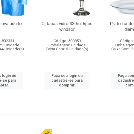
huva adulto
Cj tacas vidro 330ml 6pcs
Prato fundo
windsor
diam
: 832331
Código: 500859
Código:
m: Unidade
Embalagem: Unidade
Embalagem
44 Unidade(s)
Caixa Com: 6 Unidade(s)
Caixa Com: 2
 login ou
Faça seu login ou
Faça seu
e-se para
cadastre-se para
cadastre
prar.
comprar.
comp