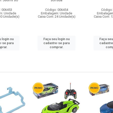
r 380ml so
sortida
: 006453
Código: 006454
Código:
m: Unidade
Embalagem: Unidade
Embalagem
30 Unidade(s)
Caixa Com: 24 Unidade(s)
Caixa Com: 1
 login ou
Faça seu login ou
Faça seu
e-se para
cadastre-se para
cadastre
prar.
comprar.
comp