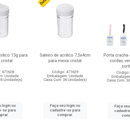
crilico 13g para
Saleiro de acrilico 7,5x4cm
Porta cracha
cristal
para mesa cristal
cordao ver
sort
: 471628
Código: 471629
Código:
m: Unidade
Embalagem: Unidade
Embalagem
36 Unidade(s)
Caixa Com: 36 Unidade(s)
Caixa Com: 3
 login ou
Faça seu login ou
Faça seu
e-se para
cadastre-se para
cadastre
prar.
comprar.
comp