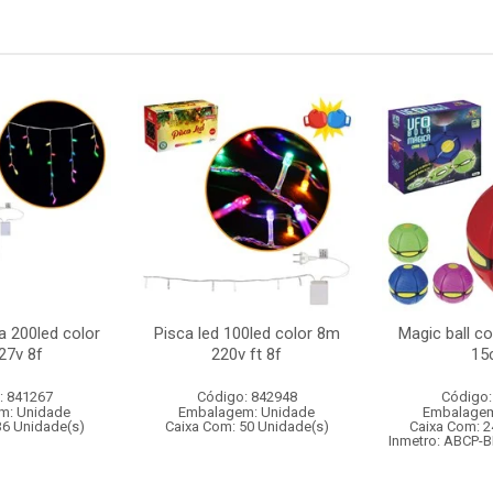
a 200led color
Pisca led 100led color 8m
Magic ball c
27v 8f
220v ft 8f
15
: 841267
Código: 842948
Código:
m: Unidade
Embalagem: Unidade
Embalagem
36 Unidade(s)
Caixa Com: 50 Unidade(s)
Caixa Com: 2
Inmetro: ABCP-B