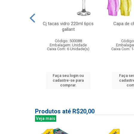
o raso 25,5cm
Cj tacas vidro 220ml 6pcs
Capa de c
e petala
gallant
: 503787
Código: 500088
Código
m: Unidade
Embalagem: Unidade
Embalage
24 Unidade(s)
Caixa Com: 6 Unidade(s)
Caixa Com: 1
u login ou
Faça seu login ou
Faça seu
e-se para
cadastre-se para
cadastr
prar.
comprar.
com
Produtos até R$20,00
Veja mais