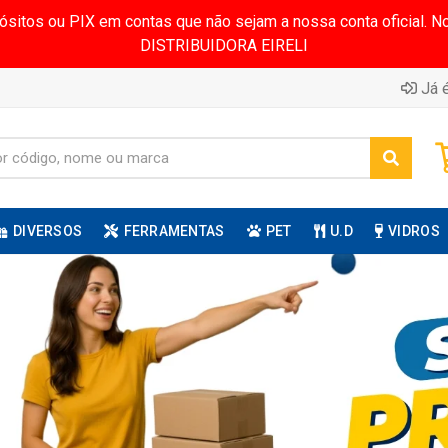
pósitos ou PIX em contas que não sejam a nossa conta oficial.
DISTRIBUIDORA EIRELI
Já é
DIVERSOS
FERRAMENTAS
PET
U.D
VIDROS