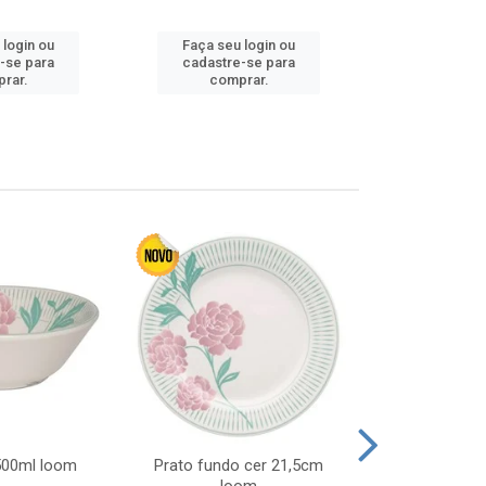
 login ou
Faça seu login ou
Faça seu 
-se para
cadastre-se para
cadastre
rar.
comprar.
comp
 500ml loom
Prato fundo cer 21,5cm
Prato raso c