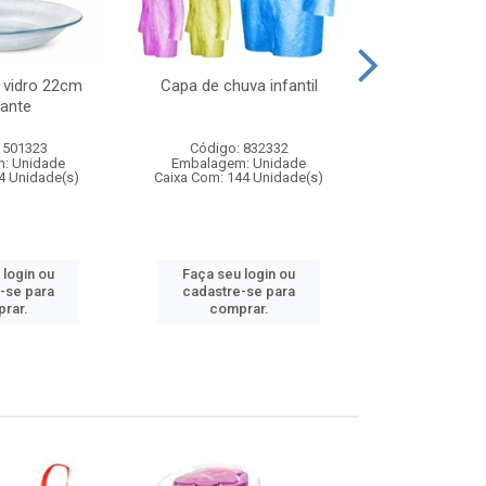
 vidro 22cm
Capa de chuva infantil
Jg prato fun
ante
diam
 501323
Código: 832332
Código:
: Unidade
Embalagem: Unidade
Embalagem
4 Unidade(s)
Caixa Com: 144 Unidade(s)
Caixa Com: 6
 login ou
Faça seu login ou
Faça seu 
-se para
cadastre-se para
cadastre
rar.
comprar.
comp