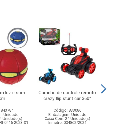
om luz e som
Carrinho de controle remoto
Lancador 2 
cm
crazy flip stunt car 360°
bolas de agu
 843784
Código: 833086
Código:
: Unidade
Embalagem: Unidade
Embalagem
4 Unidade(s)
Caixa Com: 24 Unidade(s)
Caixa Com: 6
RI-0416-2023-01
Inmetro: 004862/2021
Inmetro: 0