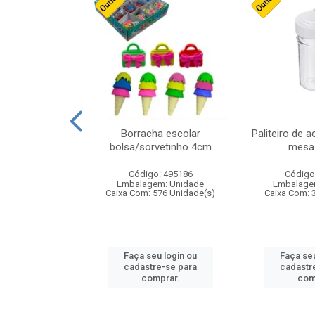
stico n.4 12cm
Borracha escolar
Paliteiro de a
bolsa/sorvetinho 4cm
mesa 
: 940550
Código: 495186
Código
m: Unidade
Embalagem: Unidade
Embalage
24 Unidade(s)
Caixa Com: 576 Unidade(s)
Caixa Com: 
u login ou
Faça seu login ou
Faça seu
e-se para
cadastre-se para
cadastr
prar.
comprar.
com