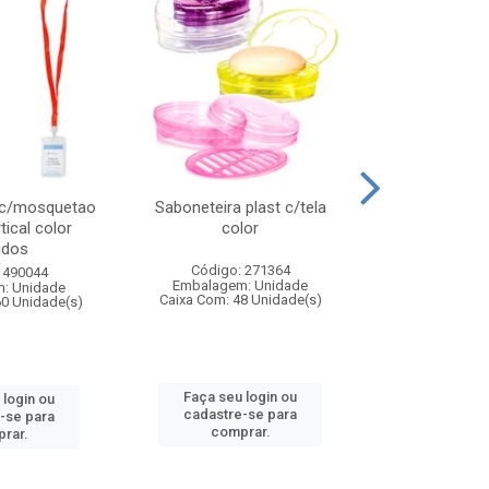
 c/mosquetao
Saboneteira plast c/tela
Prato plas
tical color
color
colo
idos
Código: 271364
Código:
 490044
Embalagem: Unidade
Embalagem
: Unidade
Caixa Com: 48 Unidade(s)
Caixa Com: 4
60 Unidade(s)
Faça seu login ou
Faça seu 
 login ou
cadastre-se para
cadastre
-se para
comprar.
comp
rar.