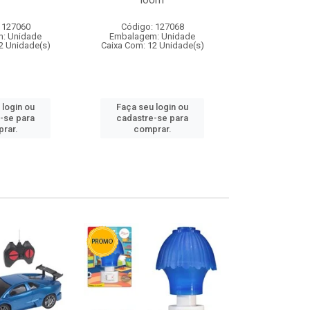
loom
 127060
Código: 127068
Código:
: Unidade
Embalagem: Unidade
Embalagem
2 Unidade(s)
Caixa Com: 12 Unidade(s)
Caixa Com: 1
 login ou
Faça seu login ou
Faça seu 
-se para
cadastre-se para
cadastre
rar.
comprar.
comp