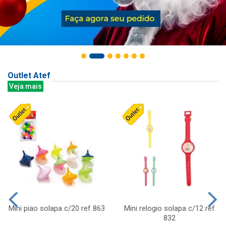
Outlet Atef
Veja mais
Mini piao solapa c/20 ref 863
Mini relogio solapa c/12 ref
832