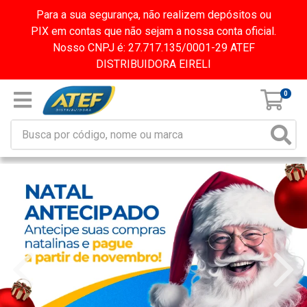
Para a sua segurança, não realizem depósitos ou
PIX em contas que não sejam a nossa conta oficial.
Nosso CNPJ é: 27.717.135/0001-29 ATEF
DISTRIBUIDORA EIRELI
0