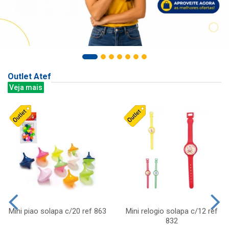
Outlet Atef
Veja mais
Mini piao solapa c/20 ref 863
Mini relogio solapa c/12 ref
832