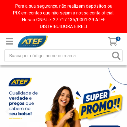
Para a sua segurança, não realizem depósitos ou
PIX em contas que não sejam a nossa conta oficial.
Nosso CNPJ é: 27.717.135/0001-29 ATEF
DISTRIBUIDORA EIRELI
0