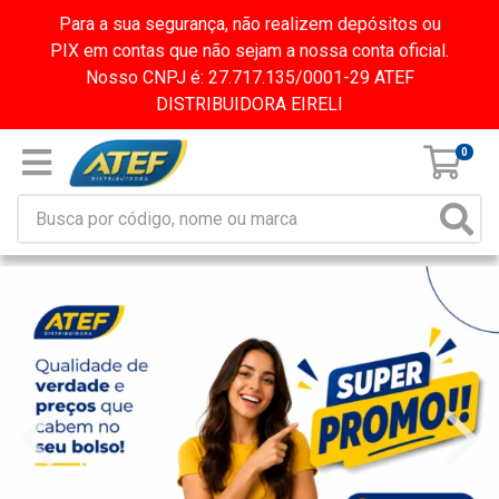
Para a sua segurança, não realizem depósitos ou
PIX em contas que não sejam a nossa conta oficial.
Nosso CNPJ é: 27.717.135/0001-29 ATEF
DISTRIBUIDORA EIRELI
0