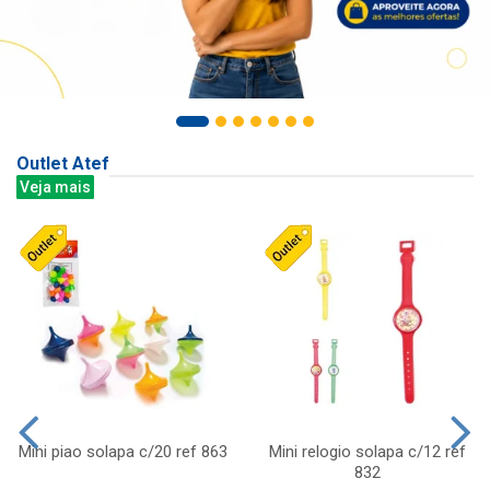
Outlet Atef
Veja mais
Mini piao solapa c/20 ref 863
Mini relogio solapa c/12 ref
832