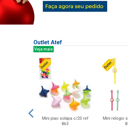
Outlet Atef
Veja mais
last c/div
Mini piao solapa c/20 ref
Mini relogio 
m ursinhos sor
863
8