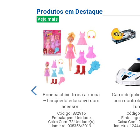
Produtos em Destaque
Veja mais
a infantil com
Boneca abbie troca a roupa
Carro de polic
coloridas
– brinquedo educativo com
com control
acessor...
fun
: 842219
Código: 832916
Código
m: Unidade
Embalagem: Unidade
Embalage
24 Unidade(s)
Caixa Com: 72 Unidade(s)
Caixa Com: 
006747/2019
Inmetro: 008356/2019
Inmetro: 1244