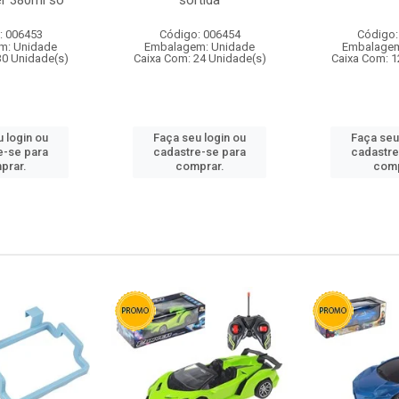
r 380ml so
sortida
: 006453
Código: 006454
Código:
m: Unidade
Embalagem: Unidade
Embalagem
30 Unidade(s)
Caixa Com: 24 Unidade(s)
Caixa Com: 1
 login ou
Faça seu login ou
Faça seu
e-se para
cadastre-se para
cadastre
prar.
comprar.
comp