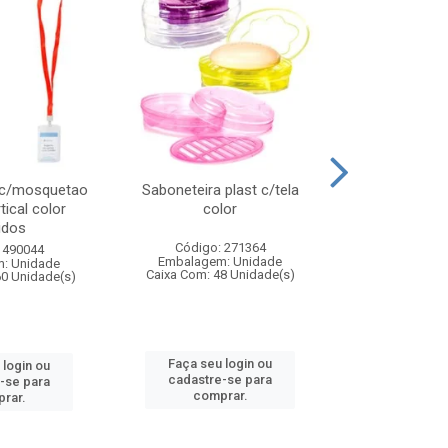
 c/mosquetao
Saboneteira plast c/tela
Prato plas
tical color
color
colo
idos
Código: 271364
Código:
 490044
Embalagem: Unidade
Embalagem
: Unidade
Caixa Com: 48 Unidade(s)
Caixa Com: 4
60 Unidade(s)
Faça seu login ou
Faça seu 
 login ou
cadastre-se para
cadastre
-se para
comprar.
comp
rar.