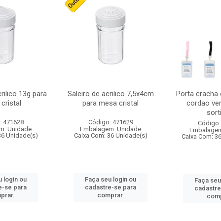
crilico 13g para
Saleiro de acrilico 7,5x4cm
Porta cracha
cristal
para mesa cristal
cordao ver
sort
: 471628
Código: 471629
Código:
m: Unidade
Embalagem: Unidade
Embalagem
36 Unidade(s)
Caixa Com: 36 Unidade(s)
Caixa Com: 3
 login ou
Faça seu login ou
Faça seu
e-se para
cadastre-se para
cadastre
prar.
comprar.
comp