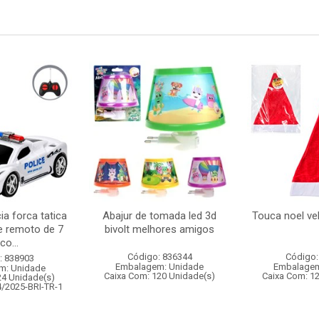
ia forca tatica
Abajur de tomada led 3d
Touca noel v
e remoto de 7
bivolt melhores amigos
co...
Código: 836344
Código:
: 838903
Embalagem: Unidade
Embalagem
m: Unidade
Caixa Com: 120 Unidade(s)
Caixa Com: 1
24 Unidade(s)
4/2025-BRI-TR-1