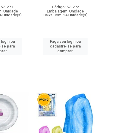
 571271
Código: 571272
Código:
: Unidade
Embalagem: Unidade
Embalagem
4 Unidade(s)
Caixa Com: 24 Unidade(s)
Caixa Com: 4
 login ou
Faça seu login ou
Faça seu 
-se para
cadastre-se para
cadastre
rar.
comprar.
comp