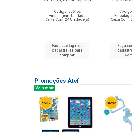
irios
26x11cm,sortida tapioqu
copo mixe
: 135177
Código: 006452
Código
m: Unidade
Embalagem: Unidade
Embalage
12 Unidade(s)
Caixa Com: 24 Unidade(s)
Caixa Com: 
u login ou
Faça seu login ou
Faça seu
e-se para
cadastre-se para
cadastr
prar.
comprar.
com
Promoções Atef
Veja mais