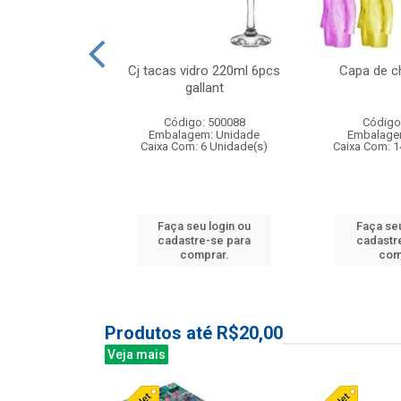
o raso 25,5cm
Cj tacas vidro 220ml 6pcs
Capa de c
e petala
gallant
: 503787
Código: 500088
Código
m: Unidade
Embalagem: Unidade
Embalage
24 Unidade(s)
Caixa Com: 6 Unidade(s)
Caixa Com: 1
u login ou
Faça seu login ou
Faça seu
e-se para
cadastre-se para
cadastr
prar.
comprar.
com
Produtos até R$20,00
Veja mais