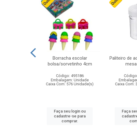
stico n.4 12cm
Borracha escolar
Paliteiro de a
bolsa/sorvetinho 4cm
mesa 
: 940550
Código: 495186
Código
m: Unidade
Embalagem: Unidade
Embalage
24 Unidade(s)
Caixa Com: 576 Unidade(s)
Caixa Com: 
u login ou
Faça seu login ou
Faça seu
e-se para
cadastre-se para
cadastr
prar.
comprar.
com