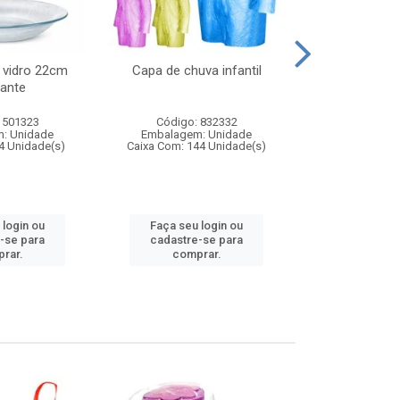
 vidro 22cm
Capa de chuva infantil
Jg prato fun
ante
diam
 501323
Código: 832332
Código:
: Unidade
Embalagem: Unidade
Embalagem
4 Unidade(s)
Caixa Com: 144 Unidade(s)
Caixa Com: 6
 login ou
Faça seu login ou
Faça seu 
-se para
cadastre-se para
cadastre
rar.
comprar.
comp