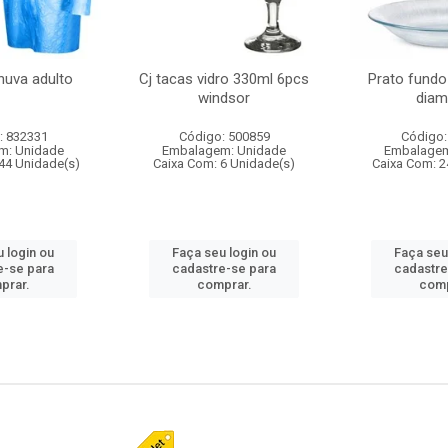
huva adulto
Cj tacas vidro 330ml 6pcs
Prato fundo
windsor
diam
: 832331
Código: 500859
Código:
m: Unidade
Embalagem: Unidade
Embalagem
44 Unidade(s)
Caixa Com: 6 Unidade(s)
Caixa Com: 2
 login ou
Faça seu login ou
Faça seu
e-se para
cadastre-se para
cadastre
prar.
comprar.
comp