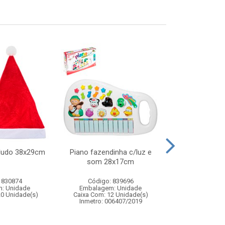
eludo 38x29cm
Piano fazendinha c/luz e
Geleca 
som 28x17cm
 830874
Código: 839696
Código:
: Unidade
Embalagem: Unidade
Embalagem
20 Unidade(s)
Caixa Com: 12 Unidade(s)
Caixa Com: 14
Inmetro: 006407/2019
Inmetro: 0