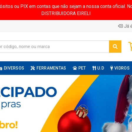
pósitos ou PIX em contas que não sejam a nossa conta oficial.
DISTRIBUIDORA EIRELI
Já é
DIVERSOS
FERRAMENTAS
PET
U.D
VIDROS