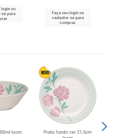
 login ou
Faça seu login ou
Faça seu 
-se para
cadastre-se para
cadastre
rar.
comprar.
comp
 500ml loom
Prato fundo cer 21,5cm
Prato raso c