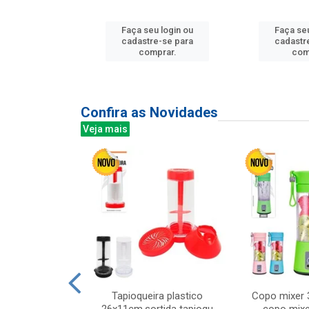
u login ou
Faça seu login ou
Faça seu
e-se para
cadastre-se para
cadastr
prar.
comprar.
com
Confira as Novidades
Veja mais
mesa cer 18cm
Tapioqueira plastico
Copo mixer 