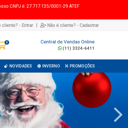
 Nosso CNPJ é: 27.717.135/0001-29 ATEF
|
 cliente? - Entrar
Não é cliente? - Cadastrar
Central de Vendas Online
0
(11) 3324-6411
NOVIDADES
INVERNO
PROMOÇÕES