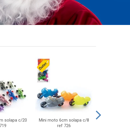
cm solapa c/20
Mini moto 6cm solapa c/8
Giro helice so
 719
ref 726
75