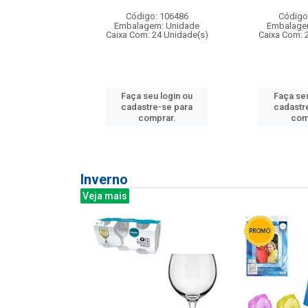
: 275814
Código: 106486
Código
m: Unidade
Embalagem: Unidade
Embalage
240 Unidade(s)
Caixa Com: 24 Unidade(s)
Caixa Com: 
u login ou
Faça seu login ou
Faça seu
e-se para
cadastre-se para
cadastr
prar.
comprar.
com
Inverno
Veja mais