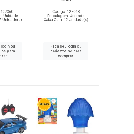
loom
 127060
Código: 127068
Código:
: Unidade
Embalagem: Unidade
Embalagem
2 Unidade(s)
Caixa Com: 12 Unidade(s)
Caixa Com: 1
 login ou
Faça seu login ou
Faça seu 
-se para
cadastre-se para
cadastre
rar.
comprar.
comp