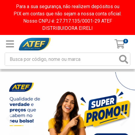
Para a sua segurança, não realizem depósitos ou
PIX em contas que não sejam a nossa conta oficial.
Nosso CNPJ é: 27.717.135/0001-29 ATEF
DISTRIBUIDORA EIRELI
0