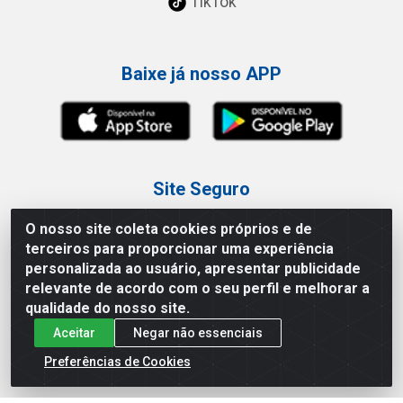
TikTok
Baixe já nosso APP
Site Seguro
O nosso site coleta cookies próprios e de
terceiros para proporcionar uma experiência
personalizada ao usuário, apresentar publicidade
relevante de acordo com o seu perfil e melhorar a
Loja / Showroom
qualidade do nosso site.
Aceitar
Negar não essenciais
Tel.: (11) 3227-0546
Av Vautier, 587/597 - Pari - São Paulo/SP
Preferências de Cookies