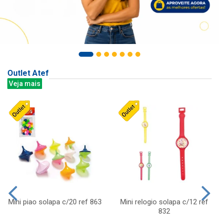
Outlet Atef
Veja mais
Mini piao solapa c/20 ref 863
Mini relogio solapa c/12 ref
832