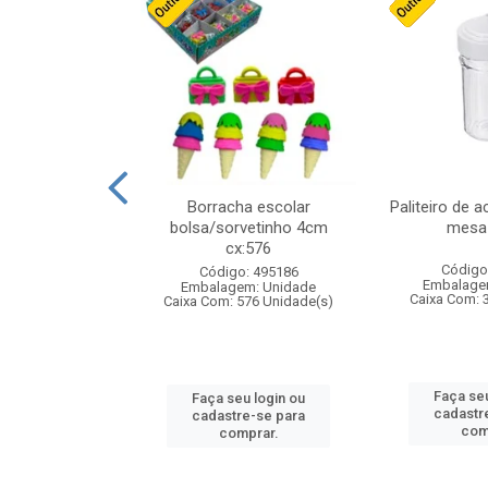
stico n.4 12cm
Borracha escolar
Paliteiro de a
bolsa/sorvetinho 4cm
mesa 
cx:576
: 940550
Código
Código: 495186
m: Unidade
Embalage
Embalagem: Unidade
24 Unidade(s)
Caixa Com: 
Caixa Com: 576 Unidade(s)
u login ou
Faça seu
Faça seu login ou
e-se para
cadastr
cadastre-se para
prar.
com
comprar.