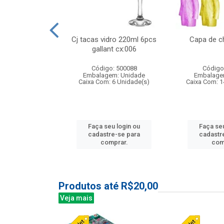
 vidro 23,5cm
Cj tacas vidro 220ml 6pcs
Capa de c
etala cx:024
gallant cx:006
: 503788
Código: 500088
Código
m: Unidade
Embalagem: Unidade
Embalage
24 Unidade(s)
Caixa Com: 6 Unidade(s)
Caixa Com: 1
u login ou
Faça seu login ou
Faça seu
e-se para
cadastre-se para
cadastr
prar.
comprar.
com
Produtos até R$20,00
Veja mais