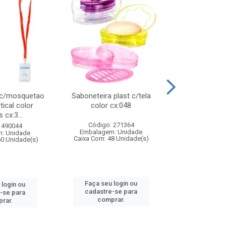
 c/mosquetao
Saboneteira plast c/tela
Prato plas
tical color
color cx:048
colorido
 cx:3...
Código: 271364
Código:
 490044
Embalagem: Unidade
Embalagem
: Unidade
Caixa Com: 48 Unidade(s)
Caixa Com: 4
60 Unidade(s)
Faça seu login ou
Faça seu 
 login ou
cadastre-se para
cadastre
-se para
comprar.
comp
rar.