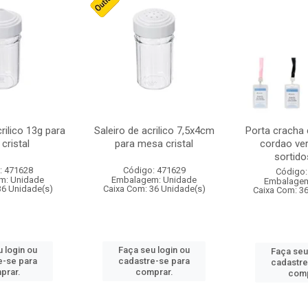
crilico 13g para
Saleiro de acrilico 7,5x4cm
Porta cracha
cristal
para mesa cristal
cordao ver
sortidos
: 471628
Código: 471629
Código:
m: Unidade
Embalagem: Unidade
Embalagem
36 Unidade(s)
Caixa Com: 36 Unidade(s)
Caixa Com: 3
 login ou
Faça seu login ou
Faça seu
e-se para
cadastre-se para
cadastre
prar.
comprar.
comp