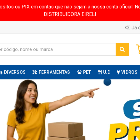
pósitos ou PIX em contas que não sejam a nossa conta oficial.
DISTRIBUIDORA EIRELI
Já é
DIVERSOS
FERRAMENTAS
PET
U.D
VIDROS