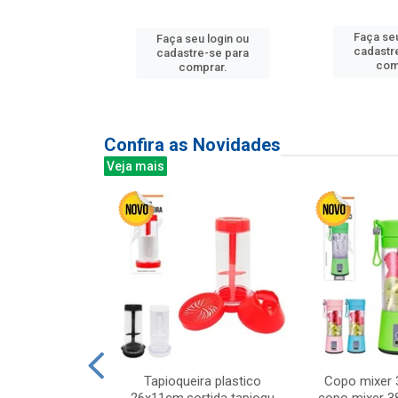
Faça seu
u login ou
Faça seu login ou
cadastr
e-se para
cadastre-se para
com
prar.
comprar.
Confira as Novidades
Veja mais
mesa cer 18cm
Tapioqueira plastico
Copo mixer 