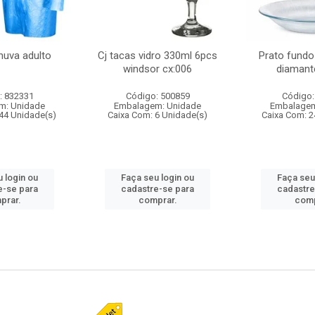
huva adulto
Cj tacas vidro 330ml 6pcs
Prato fundo
windsor cx:006
diamant
: 832331
Código: 500859
Código:
m: Unidade
Embalagem: Unidade
Embalagem
44 Unidade(s)
Caixa Com: 6 Unidade(s)
Caixa Com: 2
 login ou
Faça seu login ou
Faça seu
e-se para
cadastre-se para
cadastre
prar.
comprar.
comp