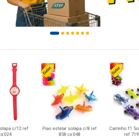
solapa c/12 ref
Piao estelar solapa c/8 ref
Carrinho f1 5
cx:024
858 cx:048
ref 719