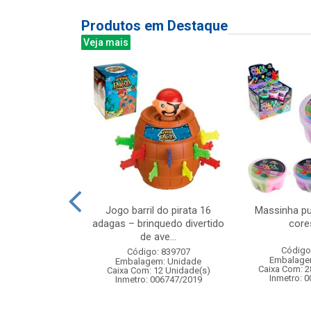
Produtos em Destaque
Veja mais
linhas sapinho
Jogo barril do pirata 16
Massinha pu
uedo educativo
adagas – brinquedo divertido
core
hab...
de ave...
Código
: 832297
Código: 839707
Embalage
m: Unidade
Embalagem: Unidade
Caixa Com: 2
 6 Unidade(s)
Caixa Com: 12 Unidade(s)
Inmetro: 
006747/2019
Inmetro: 006747/2019