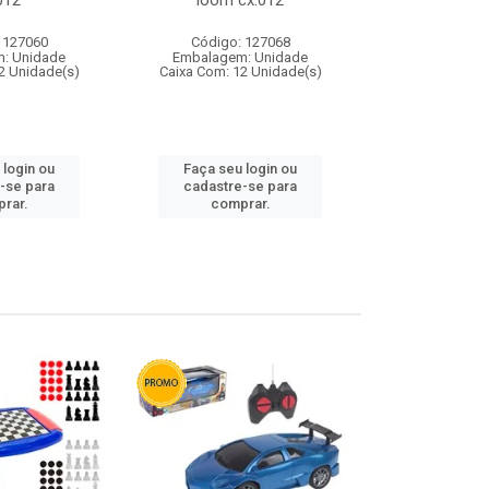
012
loom cx:012
cx:
 127060
Código: 127068
Código:
: Unidade
Embalagem: Unidade
Embalagem
2 Unidade(s)
Caixa Com: 12 Unidade(s)
Caixa Com: 1
 login ou
Faça seu login ou
Faça seu 
-se para
cadastre-se para
cadastre
rar.
comprar.
comp