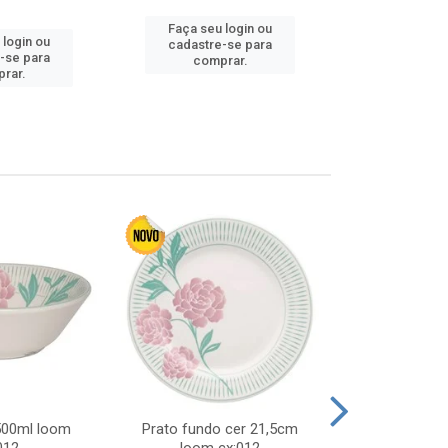
Faça seu login ou
 login ou
Faça seu 
cadastre-se para
-se para
cadastre
comprar.
rar.
comp
 500ml loom
Prato fundo cer 21,5cm
Prato raso c