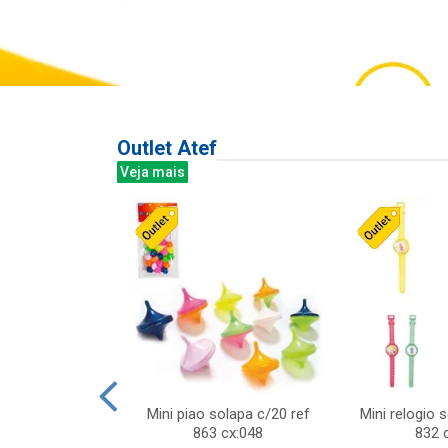
Outlet Atef
Veja mais
last c/div
Mini piao solapa c/20 ref
Mini relogio 
m ursinhos sor
863 cx:048
832 