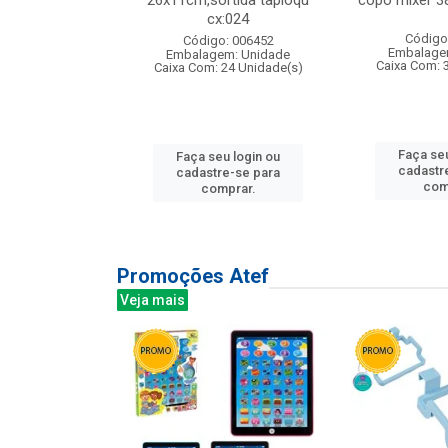
s cx:012
26x11cm,sortida tapioqu
copo mixer 3
cx:024
: 135177
Código
Código: 006452
m: Unidade
Embalage
Embalagem: Unidade
12 Unidade(s)
Caixa Com: 
Caixa Com: 24 Unidade(s)
u login ou
Faça seu
Faça seu login ou
e-se para
cadastr
cadastre-se para
prar.
com
comprar.
Promoções Atef
Veja mais