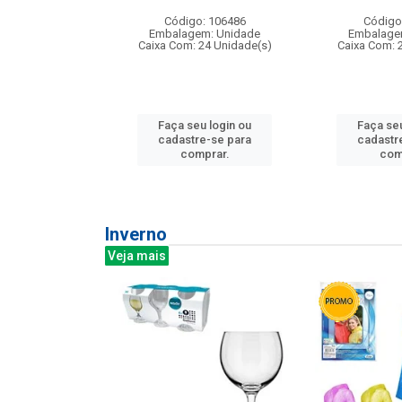
:240
Código: 106486
Código
: 275814
Embalagem: Unidade
Embalage
m: Unidade
Caixa Com: 24 Unidade(s)
Caixa Com: 
240 Unidade(s)
Faça seu login ou
Faça seu
u login ou
cadastre-se para
cadastr
e-se para
comprar.
com
prar.
Inverno
Veja mais