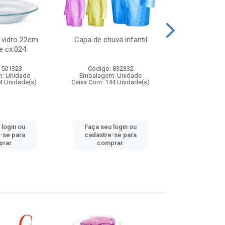
 vidro 22cm
Capa de chuva infantil
Jg prato fun
e cx:024
diam
 501323
Código: 832332
Código:
: Unidade
Embalagem: Unidade
Embalagem
4 Unidade(s)
Caixa Com: 144 Unidade(s)
Caixa Com: 6
 login ou
Faça seu login ou
Faça seu 
-se para
cadastre-se para
cadastre
rar.
comprar.
comp