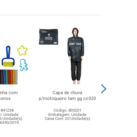
inha com
Capa de chuva
Celular intera
orios
p/motoqueiro tam gg cx:020
com musi
 841238
Código: 830201
Código:
: Unidade
Embalagem: Unidade
Embalagem
6 Unidade(s)
Caixa Com: 20 Unidade(s)
Caixa Com: 14
06390/2019
Inmetro: 0