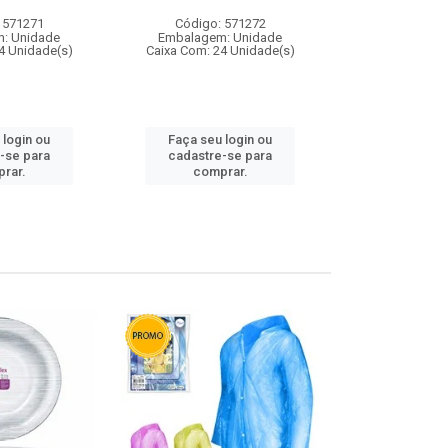
 571271
Código: 571272
Código:
: Unidade
Embalagem: Unidade
Embalagem
4 Unidade(s)
Caixa Com: 24 Unidade(s)
Caixa Com: 4
 login ou
Faça seu login ou
Faça seu 
-se para
cadastre-se para
cadastre
rar.
comprar.
comp