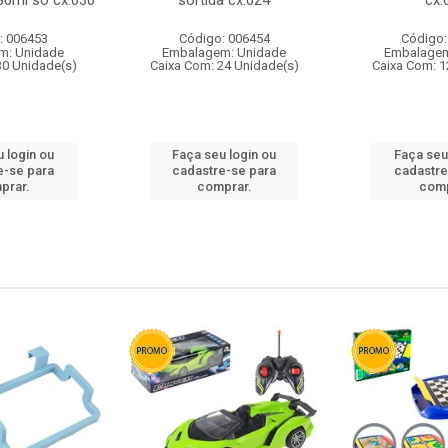
80ml so cx:030
sortida cx:024
cx:
: 006453
Código: 006454
Código:
m: Unidade
Embalagem: Unidade
Embalagem
30 Unidade(s)
Caixa Com: 24 Unidade(s)
Caixa Com: 1
 login ou
Faça seu login ou
Faça seu
e-se para
cadastre-se para
cadastre
prar.
comprar.
comp