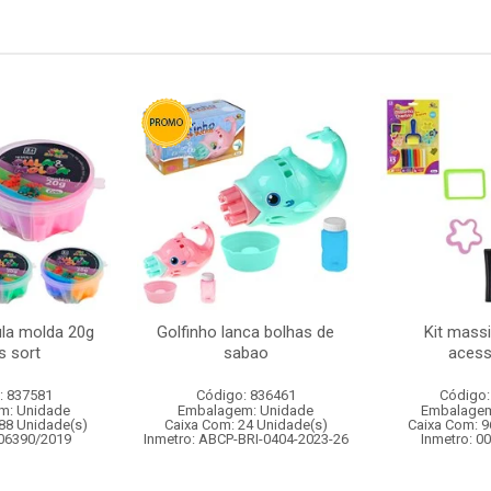
la molda 20g
Golfinho lanca bolhas de
Kit mass
s sort
sabao
acess
: 837581
Código: 836461
Código:
m: Unidade
Embalagem: Unidade
Embalagem
88 Unidade(s)
Caixa Com: 24 Unidade(s)
Caixa Com: 9
006390/2019
Inmetro: ABCP-BRI-0404-2023-26
Inmetro: 0