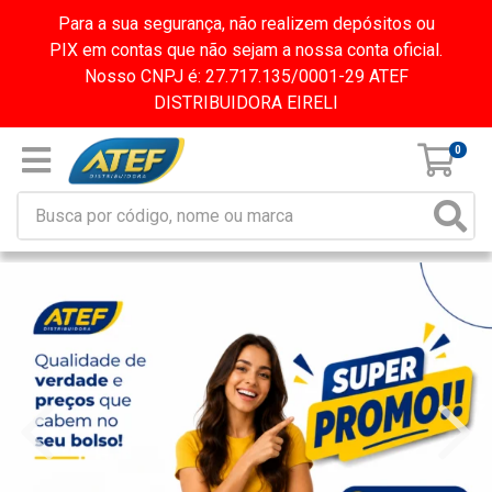
Para a sua segurança, não realizem depósitos ou
PIX em contas que não sejam a nossa conta oficial.
Nosso CNPJ é: 27.717.135/0001-29 ATEF
DISTRIBUIDORA EIRELI
0