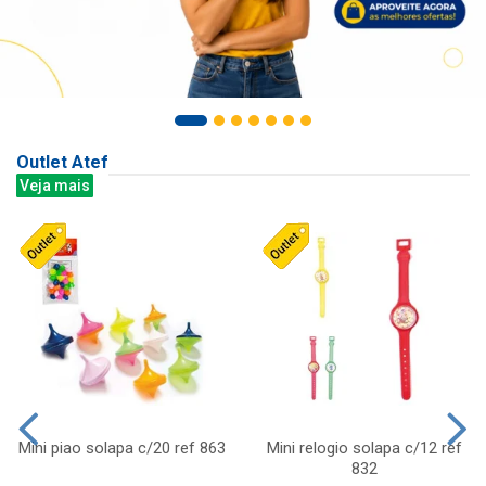
Outlet Atef
Veja mais
Mini piao solapa c/20 ref 863
Mini relogio solapa c/12 ref
832