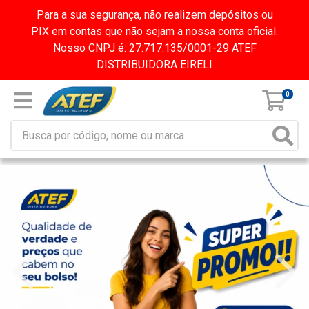
Para a sua segurança, não realizem depósitos ou
PIX em contas que não sejam a nossa conta oficial.
Nosso CNPJ é: 27.717.135/0001-29 ATEF
DISTRIBUIDORA EIRELI
0