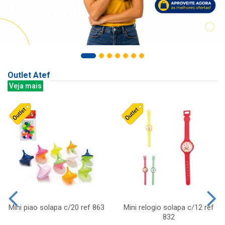
Outlet Atef
Veja mais
Mini piao solapa c/20 ref 863
Mini relogio solapa c/12 ref
832