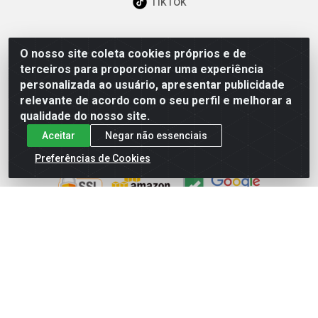
TikTok
O nosso site coleta cookies próprios e de
Baixe já nosso APP
terceiros para proporcionar uma experiência
personalizada ao usuário, apresentar publicidade
relevante de acordo com o seu perfil e melhorar a
qualidade do nosso site.
Aceitar
Negar não essenciais
Site Seguro
Preferências de Cookies
Loja / Showroom
Tel.: (11) 3227-0546
Av Vautier, 587/597 - Pari - São Paulo/SP