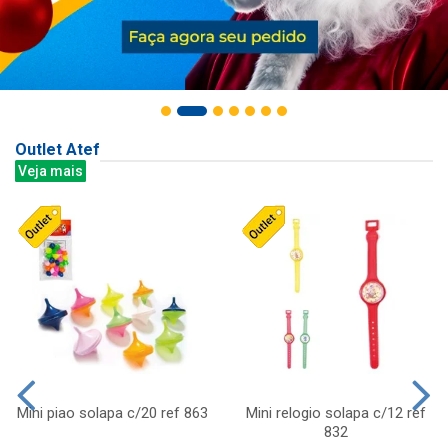
Outlet Atef
Veja mais
Mini piao solapa c/20 ref 863
Mini relogio solapa c/12 ref
832