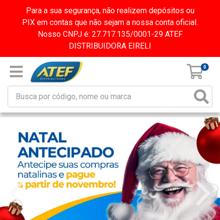
Para a sua segurança, não realizem depósitos ou
PIX em contas que não sejam a nossa conta oficial.
Nosso CNPJ é: 27.717.135/0001-29 ATEF
DISTRIBUIDORA EIRELI
0