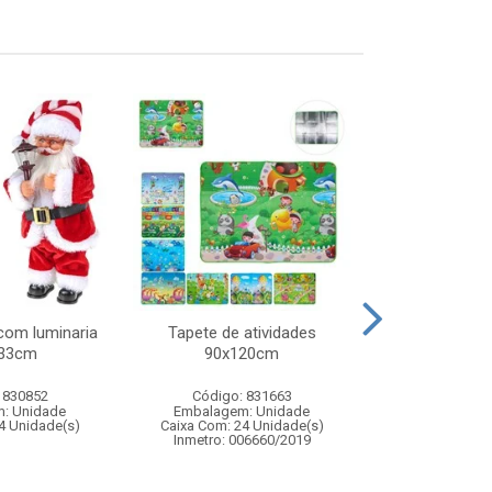
com luminaria
Tapete de atividades
Jogo pul
x33cm
90x120cm
 830852
Código: 831663
Código:
: Unidade
Embalagem: Unidade
Embalagem
4 Unidade(s)
Caixa Com: 24 Unidade(s)
Caixa Com: 2
Inmetro: 006660/2019
Inmetro: 0