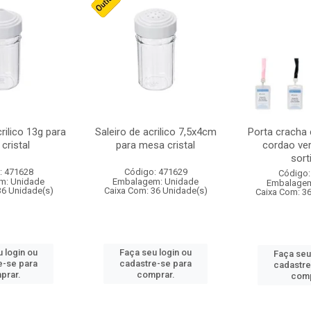
crilico 13g para
Saleiro de acrilico 7,5x4cm
Porta cracha
cristal
para mesa cristal
cordao ver
sort
: 471628
Código: 471629
Código:
m: Unidade
Embalagem: Unidade
Embalagem
36 Unidade(s)
Caixa Com: 36 Unidade(s)
Caixa Com: 3
 login ou
Faça seu login ou
Faça seu
e-se para
cadastre-se para
cadastre
prar.
comprar.
comp