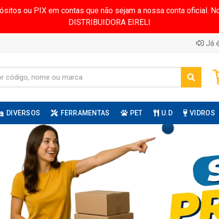
pósitos ou PIX em contas que não sejam a nossa conta oficial.
DISTRIBUIDORA EIRELI
Já é
DIVERSOS
FERRAMENTAS
PET
U.D
VIDROS