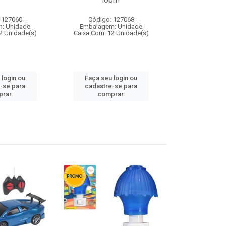
loom
 127060
Código: 127068
Código:
: Unidade
Embalagem: Unidade
Embalagem
2 Unidade(s)
Caixa Com: 12 Unidade(s)
Caixa Com: 1
 login ou
Faça seu login ou
Faça seu 
-se para
cadastre-se para
cadastre
rar.
comprar.
comp