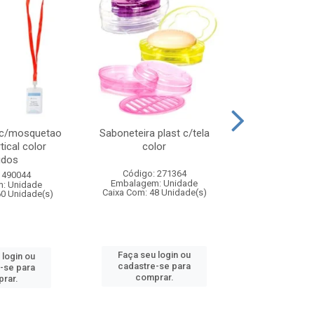
 c/mosquetao
Saboneteira plast c/tela
Prato plas
tical color
color
colo
idos
Código: 271364
Código:
 490044
Embalagem: Unidade
Embalagem
: Unidade
Caixa Com: 48 Unidade(s)
Caixa Com: 4
60 Unidade(s)
Faça seu login ou
Faça seu 
 login ou
cadastre-se para
cadastre
-se para
comprar.
comp
rar.