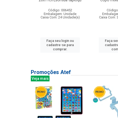
irios
26x11cm,sortida tapioqu
copo mixe
: 135177
Código: 006452
Código
m: Unidade
Embalagem: Unidade
Embalage
12 Unidade(s)
Caixa Com: 24 Unidade(s)
Caixa Com: 
u login ou
Faça seu login ou
Faça seu
e-se para
cadastre-se para
cadastr
prar.
comprar.
com
Promoções Atef
Veja mais