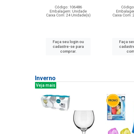
: 275814
Código: 106486
Código
m: Unidade
Embalagem: Unidade
Embalage
240 Unidade(s)
Caixa Com: 24 Unidade(s)
Caixa Com: 
u login ou
Faça seu login ou
Faça seu
e-se para
cadastre-se para
cadastr
prar.
comprar.
com
Inverno
Veja mais