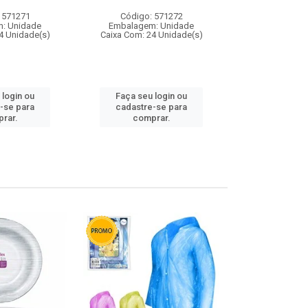
 571271
Código: 571272
Código:
: Unidade
Embalagem: Unidade
Embalagem
4 Unidade(s)
Caixa Com: 24 Unidade(s)
Caixa Com: 4
 login ou
Faça seu login ou
Faça seu 
-se para
cadastre-se para
cadastre
rar.
comprar.
comp