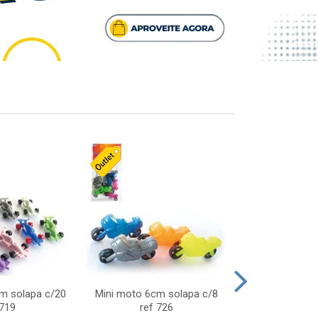
cm solapa c/20
Mini moto 6cm solapa c/8
Giro helice so
 719
ref 726
75