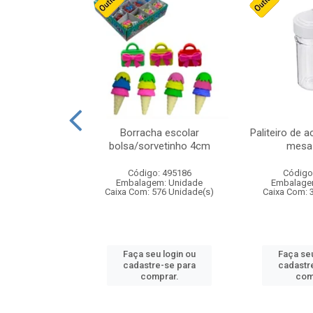
stico n.4 12cm
Borracha escolar
Paliteiro de a
bolsa/sorvetinho 4cm
mesa 
: 940550
Código: 495186
Código
m: Unidade
Embalagem: Unidade
Embalage
24 Unidade(s)
Caixa Com: 576 Unidade(s)
Caixa Com: 
u login ou
Faça seu login ou
Faça seu
e-se para
cadastre-se para
cadastr
prar.
comprar.
com