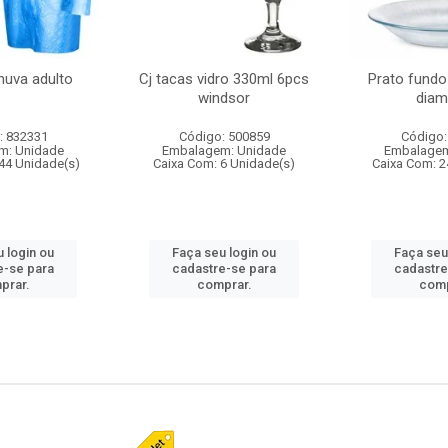
huva adulto
Cj tacas vidro 330ml 6pcs
Prato fundo
windsor
diam
: 832331
Código: 500859
Código:
m: Unidade
Embalagem: Unidade
Embalagem
44 Unidade(s)
Caixa Com: 6 Unidade(s)
Caixa Com: 2
 login ou
Faça seu login ou
Faça seu
e-se para
cadastre-se para
cadastre
prar.
comprar.
comp