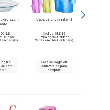
 vidro 22cm
Capa de chuva infantil
Jg prato fun
ante
diam
 501323
Código: 832332
Código:
: Unidade
Embalagem: Unidade
Embalagem
4 Unidade(s)
Caixa Com: 144 Unidade(s)
Caixa Com: 6
 login ou
Faça seu login ou
Faça seu 
-se para
cadastre-se para
cadastre
rar.
comprar.
comp