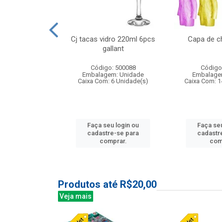
o raso 25,5cm
Cj tacas vidro 220ml 6pcs
Capa de c
e petala
gallant
: 503787
Código: 500088
Código
m: Unidade
Embalagem: Unidade
Embalage
24 Unidade(s)
Caixa Com: 6 Unidade(s)
Caixa Com: 1
u login ou
Faça seu login ou
Faça seu
e-se para
cadastre-se para
cadastr
prar.
comprar.
com
Produtos até R$20,00
Veja mais