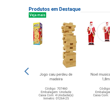
Produtos em Destaque
Veja mais
el simples
Jogo caiu perdeu de
Noel musica
x41cm
madeira
1,8m 
: 830884
Código: 707460
Código
m: Unidade
Embalagem: Unidade
Embalage
120 Unidade(s)
Caixa Com: 4 Unidade(s)
Caixa Com: 
Inmetro: 01264-25