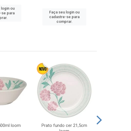
 login ou
Faça seu login ou
Faça seu 
-se para
cadastre-se para
cadastre
rar.
comprar.
comp
 500ml loom
Prato fundo cer 21,5cm
Prato raso c