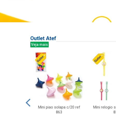
Outlet Atef
Veja mais
last c/div
Mini piao solapa c/20 ref
Mini relogio 
m ursinhos sor
863
8