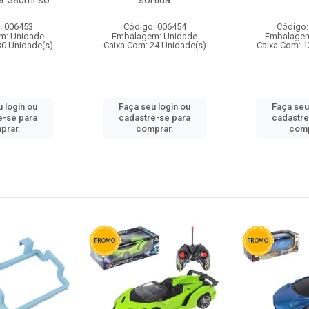
r 380ml so
sortida
: 006453
Código: 006454
Código:
m: Unidade
Embalagem: Unidade
Embalagem
30 Unidade(s)
Caixa Com: 24 Unidade(s)
Caixa Com: 1
 login ou
Faça seu login ou
Faça seu
e-se para
cadastre-se para
cadastre
prar.
comprar.
comp