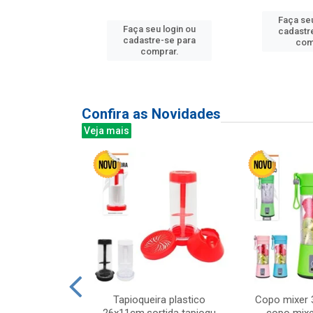
u login ou
Faça seu
Faça seu login ou
e-se para
cadastr
cadastre-se para
prar.
com
comprar.
Confira as Novidades
Veja mais
mesa cer 18cm
Tapioqueira plastico
Copo mixer 