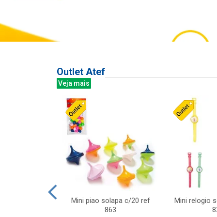
Outlet Atef
Veja mais
last c/div
Mini piao solapa c/20 ref
Mini relogio 
m ursinhos sor
863
8