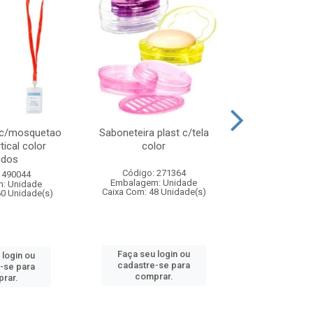
 c/mosquetao
Saboneteira plast c/tela
Prato plas
tical color
color
colo
idos
Código: 271364
Código:
 490044
Embalagem: Unidade
Embalagem
: Unidade
Caixa Com: 48 Unidade(s)
Caixa Com: 4
60 Unidade(s)
Faça seu login ou
Faça seu 
 login ou
cadastre-se para
cadastre
-se para
comprar.
comp
rar.