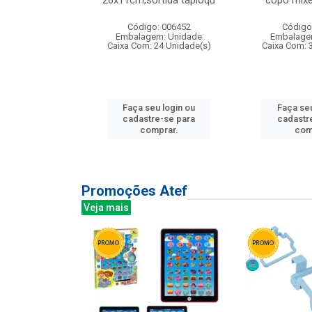
irios
26x11cm,sortida tapioqu
copo mixe
: 135177
Código: 006452
Código
m: Unidade
Embalagem: Unidade
Embalage
12 Unidade(s)
Caixa Com: 24 Unidade(s)
Caixa Com: 
u login ou
Faça seu login ou
Faça seu
e-se para
cadastre-se para
cadastr
prar.
comprar.
com
Promoções Atef
Veja mais