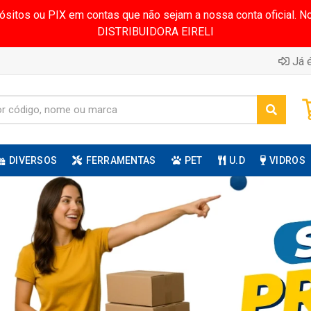
pósitos ou PIX em contas que não sejam a nossa conta oficial.
DISTRIBUIDORA EIRELI
Já é
DIVERSOS
FERRAMENTAS
PET
U.D
VIDROS