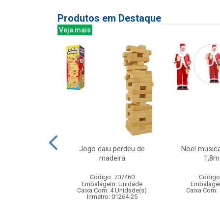
Produtos em Destaque
Veja mais
el simples
Jogo caiu perdeu de
Noel musica
x41cm
madeira
1,8m 
: 830884
Código: 707460
Código
m: Unidade
Embalagem: Unidade
Embalage
120 Unidade(s)
Caixa Com: 4 Unidade(s)
Caixa Com: 
Inmetro: 01264-25