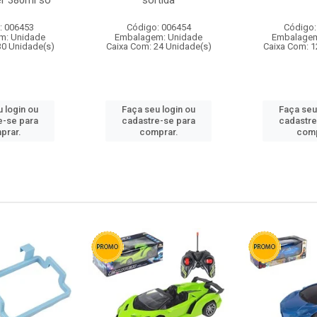
r 380ml so
sortida
: 006453
Código: 006454
Código:
m: Unidade
Embalagem: Unidade
Embalagem
30 Unidade(s)
Caixa Com: 24 Unidade(s)
Caixa Com: 1
 login ou
Faça seu login ou
Faça seu
e-se para
cadastre-se para
cadastre
prar.
comprar.
comp