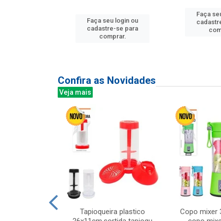
u login ou
Faça seu
Faça seu login ou
e-se para
cadastr
cadastre-se para
prar.
com
comprar.
Confira as Novidades
Veja mais
mesa cer 18cm
Tapioqueira plastico
Copo mixer 