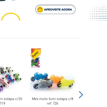
cm solapa c/20
Mini moto 6cm solapa c/8
Giro helice so
 719
ref 726
75