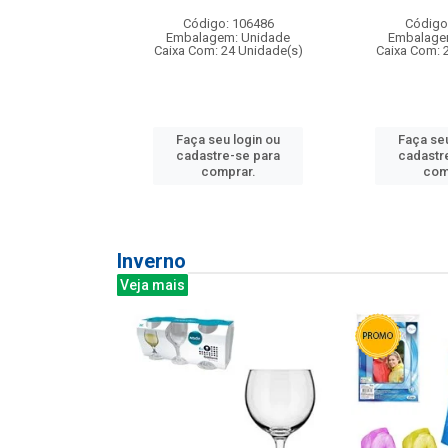
: 275814
Código: 106486
Código
m: Unidade
Embalagem: Unidade
Embalage
240 Unidade(s)
Caixa Com: 24 Unidade(s)
Caixa Com: 
u login ou
Faça seu login ou
Faça seu
e-se para
cadastre-se para
cadastr
prar.
comprar.
com
Inverno
Veja mais