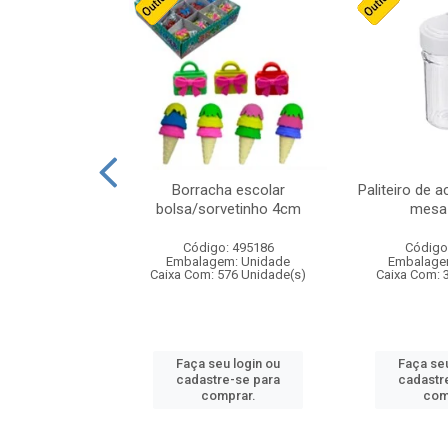
stico n.4 12cm
Borracha escolar
Paliteiro de a
bolsa/sorvetinho 4cm
mesa 
: 940550
Código: 495186
Código
m: Unidade
Embalagem: Unidade
Embalage
24 Unidade(s)
Caixa Com: 576 Unidade(s)
Caixa Com: 
u login ou
Faça seu login ou
Faça seu
e-se para
cadastre-se para
cadastr
prar.
comprar.
com