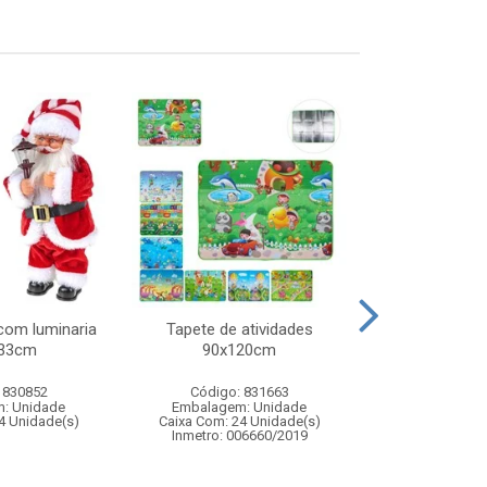
com luminaria
Tapete de atividades
Jogo pul
x33cm
90x120cm
 830852
Código: 831663
Código:
: Unidade
Embalagem: Unidade
Embalagem
4 Unidade(s)
Caixa Com: 24 Unidade(s)
Caixa Com: 2
Inmetro: 006660/2019
Inmetro: 0