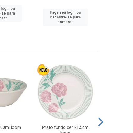
 login ou
Faça seu login ou
Faça seu 
-se para
cadastre-se para
cadastre
rar.
comprar.
comp
 500ml loom
Prato fundo cer 21,5cm
Prato raso c