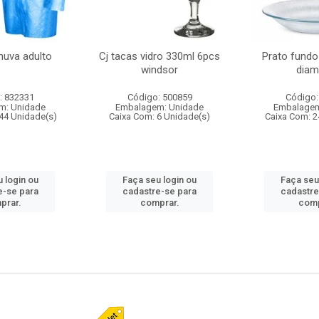
huva adulto
Cj tacas vidro 330ml 6pcs
Prato fundo
windsor
diam
: 832331
Código: 500859
Código:
m: Unidade
Embalagem: Unidade
Embalagem
44 Unidade(s)
Caixa Com: 6 Unidade(s)
Caixa Com: 2
 login ou
Faça seu login ou
Faça seu
e-se para
cadastre-se para
cadastre
prar.
comprar.
comp