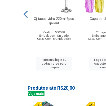
o raso 25,5cm
Cj tacas vidro 220ml 6pcs
Capa de c
e petala
gallant
: 503787
Código: 500088
Código
m: Unidade
Embalagem: Unidade
Embalage
24 Unidade(s)
Caixa Com: 6 Unidade(s)
Caixa Com: 1
u login ou
Faça seu login ou
Faça seu
e-se para
cadastre-se para
cadastr
prar.
comprar.
com
Produtos até R$20,00
Veja mais