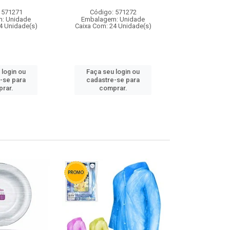
 571271
Código: 571272
Código:
: Unidade
Embalagem: Unidade
Embalagem
4 Unidade(s)
Caixa Com: 24 Unidade(s)
Caixa Com: 4
 login ou
Faça seu login ou
Faça seu 
-se para
cadastre-se para
cadastre
rar.
comprar.
comp