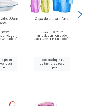
 vidro 22cm
Capa de chuva infantil
Jg prato fun
ante
diam
 501323
Código: 832332
Código:
: Unidade
Embalagem: Unidade
Embalagem
4 Unidade(s)
Caixa Com: 144 Unidade(s)
Caixa Com: 6
 login ou
Faça seu login ou
Faça seu 
-se para
cadastre-se para
cadastre
rar.
comprar.
comp