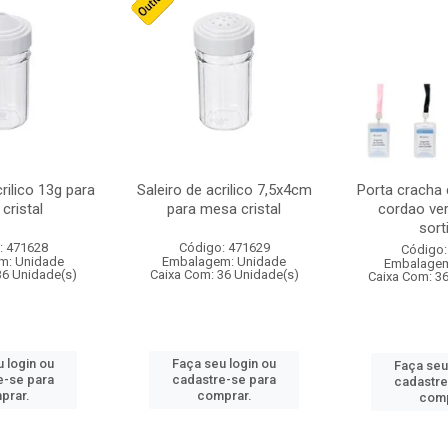
crilico 13g para
Saleiro de acrilico 7,5x4cm
Porta cracha
cristal
para mesa cristal
cordao ver
sort
: 471628
Código: 471629
Código:
m: Unidade
Embalagem: Unidade
Embalagem
36 Unidade(s)
Caixa Com: 36 Unidade(s)
Caixa Com: 3
 login ou
Faça seu login ou
Faça seu
e-se para
cadastre-se para
cadastre
prar.
comprar.
comp