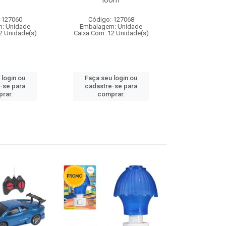
loom
 127060
Código: 127068
Código:
: Unidade
Embalagem: Unidade
Embalagem
2 Unidade(s)
Caixa Com: 12 Unidade(s)
Caixa Com: 1
 login ou
Faça seu login ou
Faça seu 
-se para
cadastre-se para
cadastre
rar.
comprar.
comp