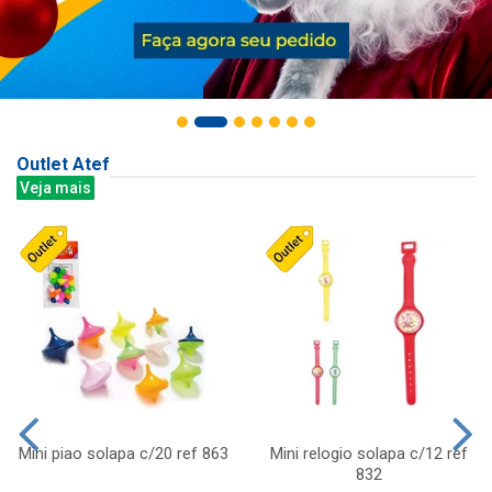
Outlet Atef
Veja mais
Mini piao solapa c/20 ref 863
Mini relogio solapa c/12 ref
832