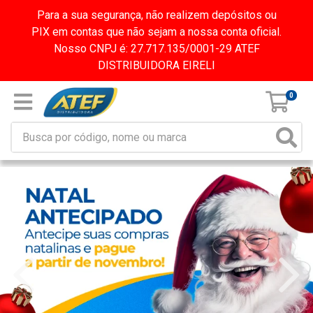
Para a sua segurança, não realizem depósitos ou
PIX em contas que não sejam a nossa conta oficial.
Nosso CNPJ é: 27.717.135/0001-29 ATEF
DISTRIBUIDORA EIRELI
0