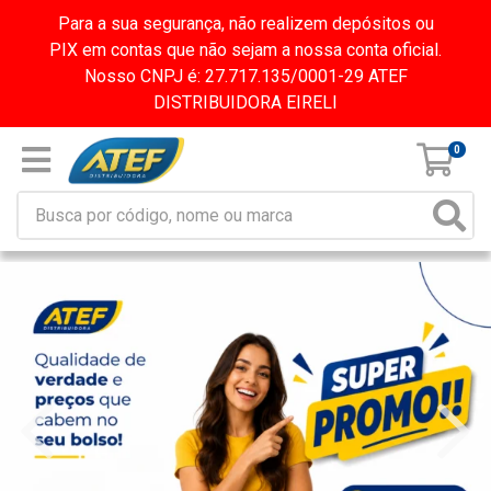
Para a sua segurança, não realizem depósitos ou
PIX em contas que não sejam a nossa conta oficial.
Nosso CNPJ é: 27.717.135/0001-29 ATEF
DISTRIBUIDORA EIRELI
0