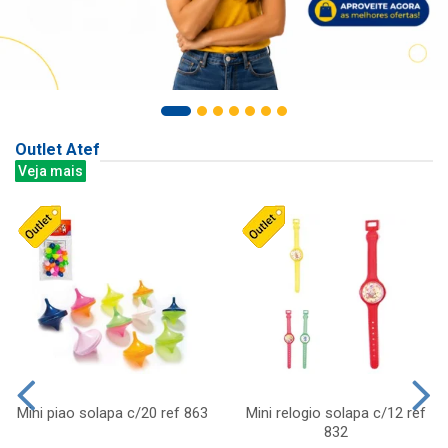
Outlet Atef
Veja mais
Mini piao solapa c/20 ref 863
Mini relogio solapa c/12 ref
832