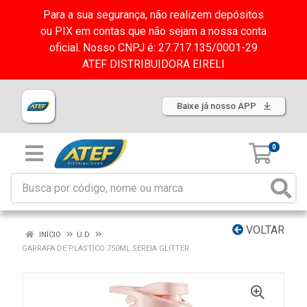
Para a sua segurança, não realizem depósitos
ou PIX em contas que não sejam a nossa conta
oficial. Nosso CNPJ é: 27.717.135/0001-29
ATEF DISTRIBUIDORA EIRELI
Baixe já nosso APP
0
VOLTAR
INÍCIO
U.D
GARRAFA DE PLASTICO 750ML SEREIA GLITTER