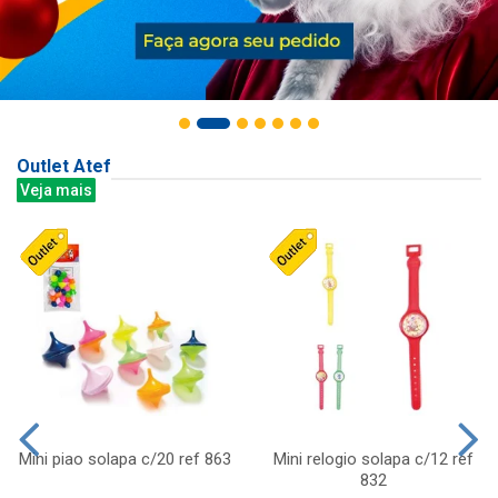
Outlet Atef
Veja mais
Mini piao solapa c/20 ref 863
Mini relogio solapa c/12 ref
832