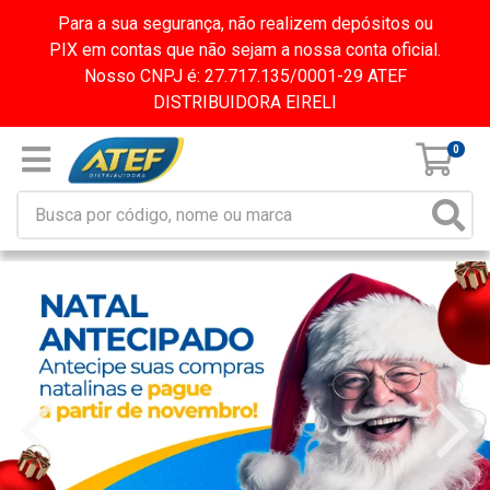
Para a sua segurança, não realizem depósitos ou
PIX em contas que não sejam a nossa conta oficial.
Nosso CNPJ é: 27.717.135/0001-29 ATEF
DISTRIBUIDORA EIRELI
0