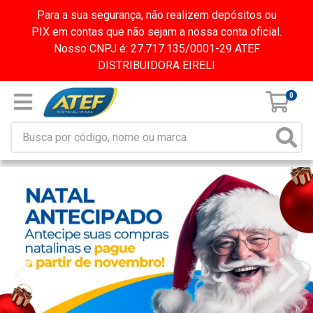
Para a sua segurança, não realizem depósitos ou
PIX em contas que não sejam a nossa conta oficial.
Nosso CNPJ é: 27.717.135/0001-29 ATEF
DISTRIBUIDORA EIRELI
0