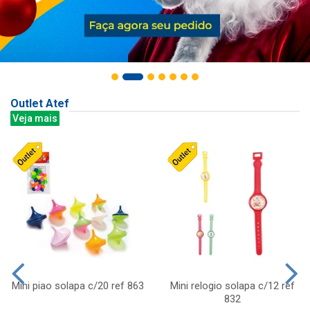
Outlet Atef
Veja mais
Mini piao solapa c/20 ref 863
Mini relogio solapa c/12 ref
832