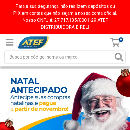
Para a sua segurança, não realizem depósitos ou
PIX em contas que não sejam a nossa conta oficial.
Nosso CNPJ é: 27.717.135/0001-29 ATEF
DISTRIBUIDORA EIRELI
0