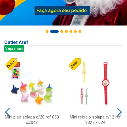
Outlet Atef
Veja mais
Mini piao solapa c/20 ref 863
Mini relogio solapa c/12 ref
cx:048
832 cx:024