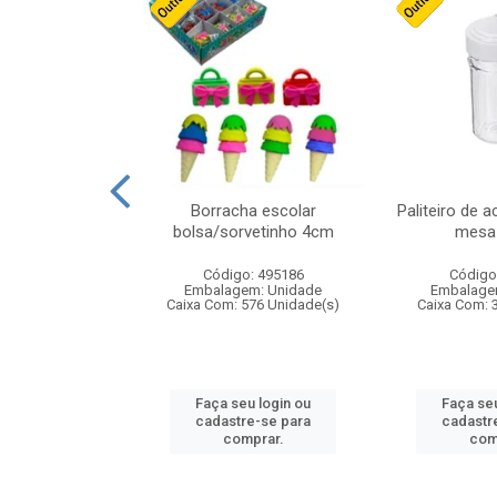
stico n.4 12cm
Borracha escolar
Paliteiro de a
bolsa/sorvetinho 4cm
mesa 
: 940550
Código: 495186
Código
m: Unidade
Embalagem: Unidade
Embalage
24 Unidade(s)
Caixa Com: 576 Unidade(s)
Caixa Com: 
u login ou
Faça seu login ou
Faça seu
e-se para
cadastre-se para
cadastr
prar.
comprar.
com