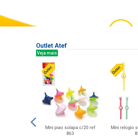
Outlet Atef
Veja mais
last c/div
Mini piao solapa c/20 ref
Mini relogio 
m ursinhos sor
863
8