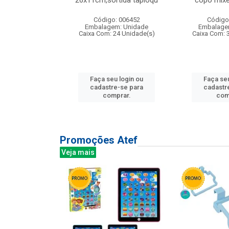
irios
26x11cm,sortida tapioqu
copo mixe
: 135177
Código: 006452
Código
m: Unidade
Embalagem: Unidade
Embalage
12 Unidade(s)
Caixa Com: 24 Unidade(s)
Caixa Com: 
u login ou
Faça seu login ou
Faça seu
e-se para
cadastre-se para
cadastr
prar.
comprar.
com
Promoções Atef
Veja mais