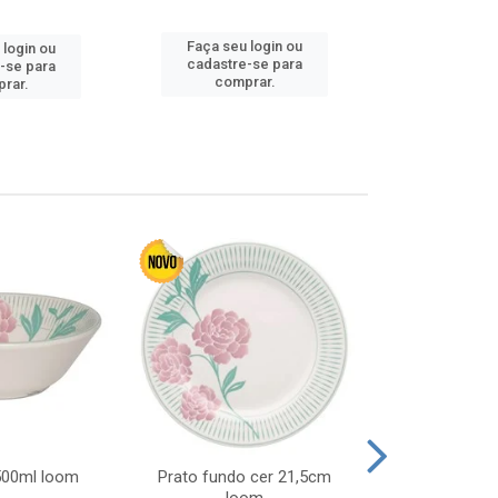
Faça seu 
Faça seu login ou
 login ou
cadastre
cadastre-se para
-se para
comp
comprar.
rar.
 500ml loom
Prato fundo cer 21,5cm
Prato raso c