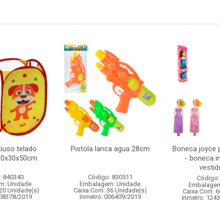
iuso telado
Pistola lanca agua 28cm
Boneca joyce 
30x30x50cm
- boneca i
vestido
: 840340
Código: 830511
Código:
m: Unidade
Embalagem: Unidade
Embalagem
20 Unidade(s)
Caixa Com: 36 Unidade(s)
Caixa Com: 6
008378/2019
Inmetro: 006409/2019
Inmetro: 124