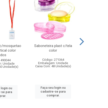
 c/mosquetao
Saboneteira plast c/tela
Prato plas
tical color
color
colo
idos
Código: 271364
Código:
 490044
Embalagem: Unidade
Embalagem
: Unidade
Caixa Com: 48 Unidade(s)
Caixa Com: 4
60 Unidade(s)
Faça seu login ou
Faça seu 
 login ou
cadastre-se para
cadastre
-se para
comprar.
comp
rar.