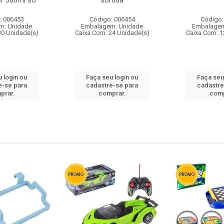
r 380ml so
sortida
: 006453
Código: 006454
Código:
m: Unidade
Embalagem: Unidade
Embalagem
30 Unidade(s)
Caixa Com: 24 Unidade(s)
Caixa Com: 1
 login ou
Faça seu login ou
Faça seu
e-se para
cadastre-se para
cadastre
prar.
comprar.
comp