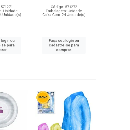
 571271
Código: 571272
Código:
: Unidade
Embalagem: Unidade
Embalagem
4 Unidade(s)
Caixa Com: 24 Unidade(s)
Caixa Com: 4
 login ou
Faça seu login ou
Faça seu 
-se para
cadastre-se para
cadastre
rar.
comprar.
comp