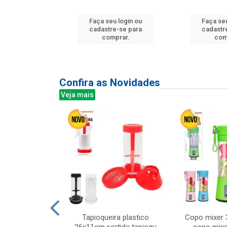
u login ou
Faça seu login ou
Faça seu
e-se para
cadastre-se para
cadastr
prar.
comprar.
com
Confira as Novidades
Veja mais
mesa cer 18cm
Tapioqueira plastico
Copo mixer 