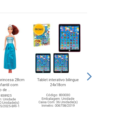
princesa 28cm
Tablet interativo bilingue
Pisca cascata
nfantil com
24x18cm
3m 22
 de ...
Código: 830030
Código:
 838925
Embalagem: Unidade
Embalagem
: Unidade
Caixa Com: 36 Unidade(s)
Caixa Com: 6
0 Unidade(s)
Inmetro: 006758/2019
35/2025-BRI-1