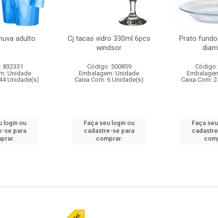
huva adulto
Cj tacas vidro 330ml 6pcs
Prato fundo
windsor
diam
: 832331
Código: 500859
Código:
m: Unidade
Embalagem: Unidade
Embalagem
44 Unidade(s)
Caixa Com: 6 Unidade(s)
Caixa Com: 2
 login ou
Faça seu login ou
Faça seu
e-se para
cadastre-se para
cadastre
prar.
comprar.
comp