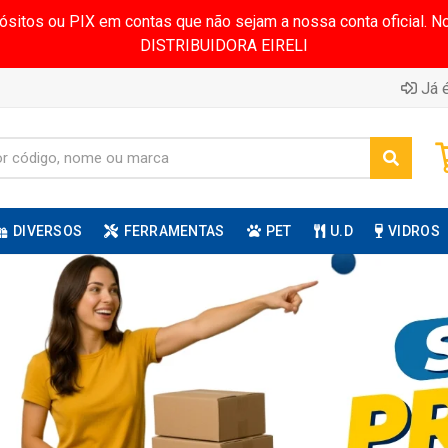
pósitos ou PIX em contas que não sejam a nossa conta oficial.
DISTRIBUIDORA EIRELI
Já é
DIVERSOS
FERRAMENTAS
PET
U.D
VIDROS