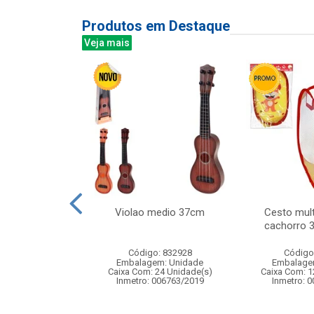
Produtos em Destaque
Veja mais
s com mascara
Violao medio 37cm
Cesto mult
dardos
cachorro 
: 842310
Código: 832928
Código
m: Unidade
Embalagem: Unidade
Embalage
12 Unidade(s)
Caixa Com: 24 Unidade(s)
Caixa Com: 1
005519/2020
Inmetro: 006763/2019
Inmetro: 