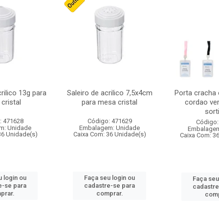
crilico 13g para
Saleiro de acrilico 7,5x4cm
Porta cracha
cristal
para mesa cristal
cordao ver
sort
: 471628
Código: 471629
Código:
m: Unidade
Embalagem: Unidade
Embalagem
36 Unidade(s)
Caixa Com: 36 Unidade(s)
Caixa Com: 3
 login ou
Faça seu login ou
Faça seu
e-se para
cadastre-se para
cadastre
prar.
comprar.
comp