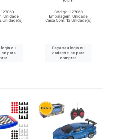
loom
 127060
Código: 127068
Código:
: Unidade
Embalagem: Unidade
Embalagem
2 Unidade(s)
Caixa Com: 12 Unidade(s)
Caixa Com: 1
 login ou
Faça seu login ou
Faça seu 
-se para
cadastre-se para
cadastre
rar.
comprar.
comp