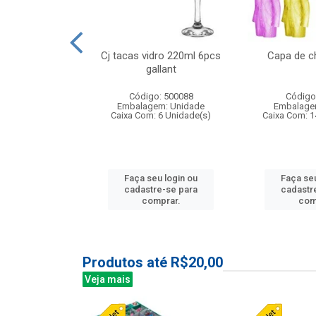
 vidro 23,5cm
Cj tacas vidro 220ml 6pcs
Capa de c
e petala
gallant
: 503788
Código: 500088
Código
m: Unidade
Embalagem: Unidade
Embalage
24 Unidade(s)
Caixa Com: 6 Unidade(s)
Caixa Com: 1
u login ou
Faça seu login ou
Faça seu
e-se para
cadastre-se para
cadastr
prar.
comprar.
com
Produtos até R$20,00
Veja mais