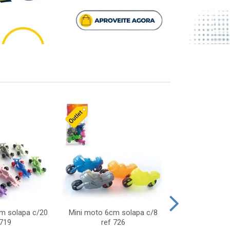
cm solapa c/20
Mini moto 6cm solapa c/8
Giro helice so
 719
ref 726
75