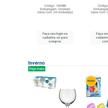
: 275814
Código: 106486
Código
m: Unidade
Embalagem: Unidade
Embalage
240 Unidade(s)
Caixa Com: 24 Unidade(s)
Caixa Com: 
u login ou
Faça seu login ou
Faça seu
e-se para
cadastre-se para
cadastr
prar.
comprar.
com
Inverno
Veja mais