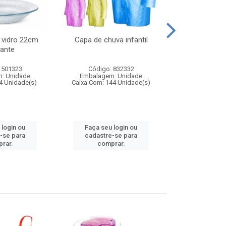
 vidro 22cm
Capa de chuva infantil
Jg prato fun
ante
diam
 501323
Código: 832332
Código:
: Unidade
Embalagem: Unidade
Embalagem
4 Unidade(s)
Caixa Com: 144 Unidade(s)
Caixa Com: 6
 login ou
Faça seu login ou
Faça seu 
-se para
cadastre-se para
cadastre
rar.
comprar.
comp