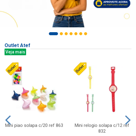
Outlet Atef
Veja mais
Mini piao solapa c/20 ref 863
Mini relogio solapa c/12 ref
832