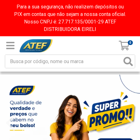
Para a sua segurança, não realizem depósitos ou
PIX em contas que não sejam a nossa conta oficial.
Nosso CNPJ é: 27.717.135/0001-29 ATEF
DISTRIBUIDORA EIRELI
0