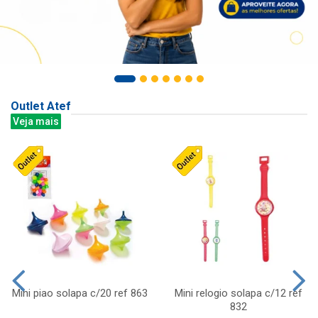
Outlet Atef
Veja mais
Mini piao solapa c/20 ref 863
Mini relogio solapa c/12 ref
832