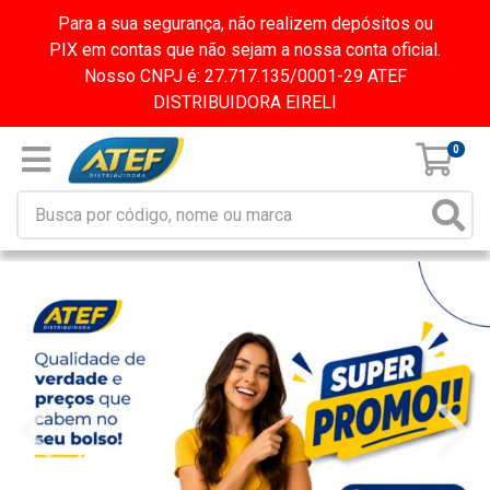
Para a sua segurança, não realizem depósitos ou
PIX em contas que não sejam a nossa conta oficial.
Nosso CNPJ é: 27.717.135/0001-29 ATEF
DISTRIBUIDORA EIRELI
0