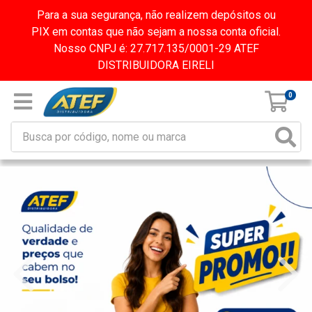
Para a sua segurança, não realizem depósitos ou
PIX em contas que não sejam a nossa conta oficial.
Nosso CNPJ é: 27.717.135/0001-29 ATEF
DISTRIBUIDORA EIRELI
0