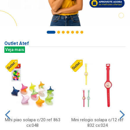
Outlet Atef
Veja mais
Mini piao solapa c/20 ref 863
Mini relogio solapa c/12 ref
cx:048
832 cx:024