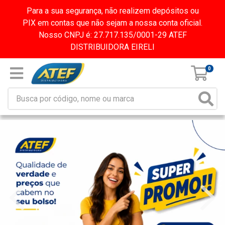
Para a sua segurança, não realizem depósitos ou
PIX em contas que não sejam a nossa conta oficial.
Nosso CNPJ é: 27.717.135/0001-29 ATEF
DISTRIBUIDORA EIRELI
0