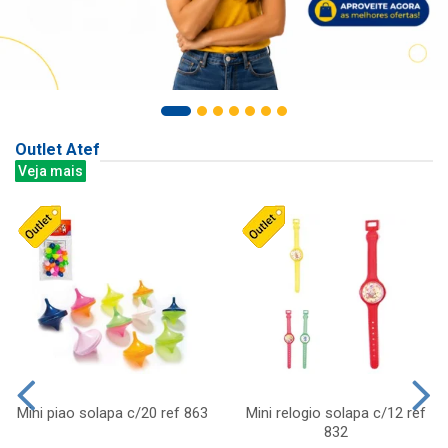
Outlet Atef
Veja mais
Mini piao solapa c/20 ref 863
Mini relogio solapa c/12 ref
832