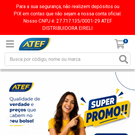
Para a sua segurança, não realizem depósitos ou
PIX em contas que não sejam a nossa conta oficial.
Nosso CNPJ é: 27.717.135/0001-29 ATEF
DISTRIBUIDORA EIRELI
0