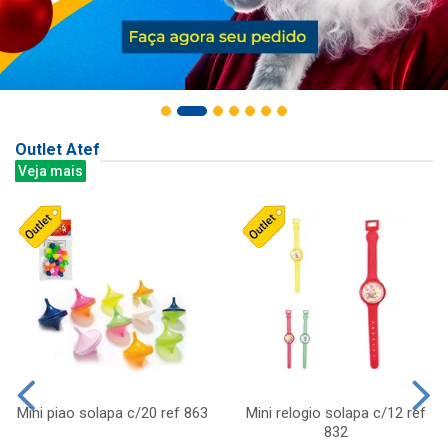
Outlet Atef
Veja mais
Mini piao solapa c/20 ref 863
Mini relogio solapa c/12 ref
832