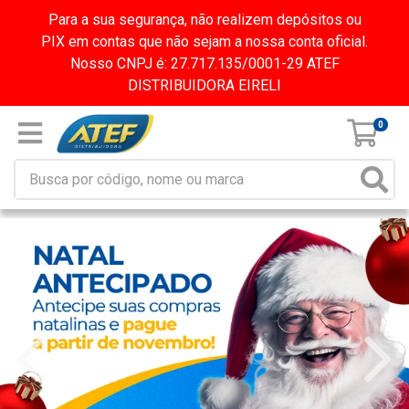
Para a sua segurança, não realizem depósitos ou
PIX em contas que não sejam a nossa conta oficial.
Nosso CNPJ é: 27.717.135/0001-29 ATEF
DISTRIBUIDORA EIRELI
0