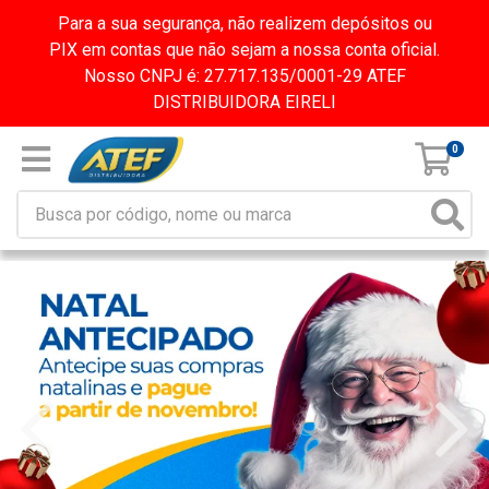
Para a sua segurança, não realizem depósitos ou
PIX em contas que não sejam a nossa conta oficial.
Nosso CNPJ é: 27.717.135/0001-29 ATEF
DISTRIBUIDORA EIRELI
0