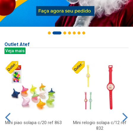
Outlet Atef
Veja mais
Mini piao solapa c/20 ref 863
Mini relogio solapa c/12 ref
832