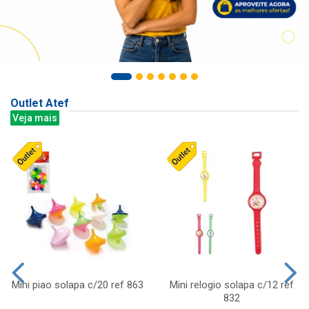
Outlet Atef
Veja mais
Mini piao solapa c/20 ref 863
Mini relogio solapa c/12 ref
832