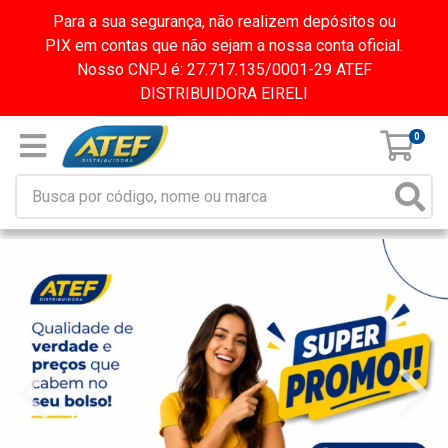
Para a sua segurança, não realizem depósitos ou
PIX em contas que não sejam a nossa conta oficial.
Nosso CNPJ é: 27.717.135/0001-29 ATEF
DISTRIBUIDORA EIRELI
0