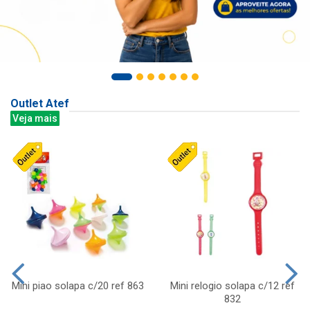
Outlet Atef
Veja mais
Mini piao solapa c/20 ref 863
Mini relogio solapa c/12 ref
832