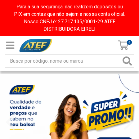
Para a sua segurança, não realizem depósitos ou
PIX em contas que não sejam a nossa conta oficial.
Nosso CNPJ é: 27.717.135/0001-29 ATEF
DISTRIBUIDORA EIRELI
0