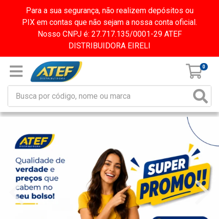
Para a sua segurança, não realizem depósitos ou
PIX em contas que não sejam a nossa conta oficial.
Nosso CNPJ é: 27.717.135/0001-29 ATEF
DISTRIBUIDORA EIRELI
0