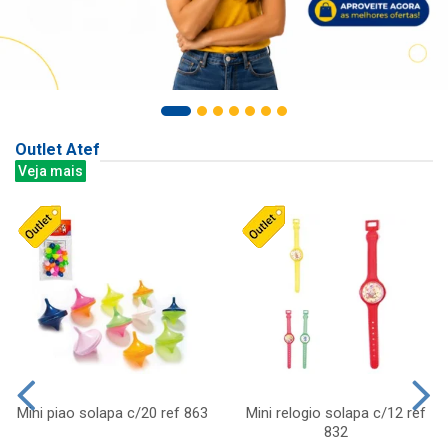
Outlet Atef
Veja mais
Mini piao solapa c/20 ref 863
Mini relogio solapa c/12 ref
832