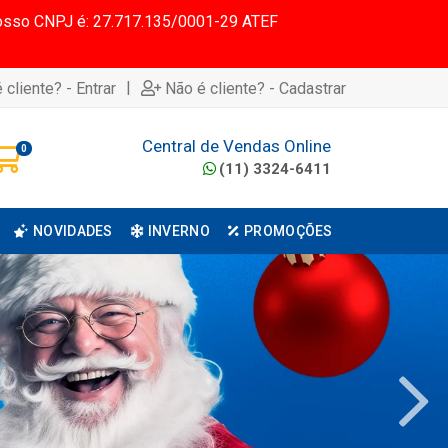
 Nosso CNPJ é: 27.717.135/0001-29 ATEF
|
 cliente? - Entrar
Não é cliente? - Cadastrar
Central de Vendas Online
0
(11) 3324-6411
NOVIDADES
INVERNO
PROMOÇÕES