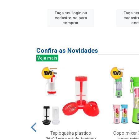
u login ou
Faça seu login ou
Faça seu
e-se para
cadastre-se para
cadastr
prar.
comprar.
com
Confira as Novidades
Veja mais
mesa cer 18cm
Tapioqueira plastico
Copo mixer 