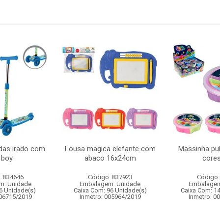
odas irado com
Lousa magica elefante com
Massinha pu
 boy
abaco 16x24cm
cores
: 834646
Código: 837923
Código:
m: Unidade
Embalagem: Unidade
Embalagem
6 Unidade(s)
Caixa Com: 96 Unidade(s)
Caixa Com: 1
006715/2019
Inmetro: 005964/2019
Inmetro: 0