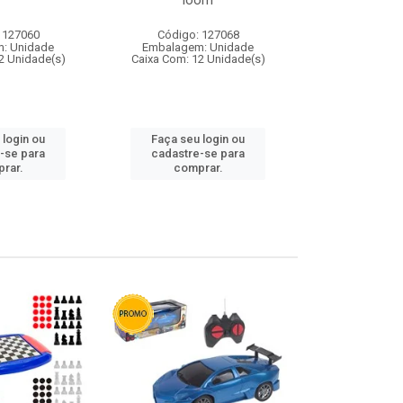
loom
 127060
Código: 127068
Código:
: Unidade
Embalagem: Unidade
Embalagem
2 Unidade(s)
Caixa Com: 12 Unidade(s)
Caixa Com: 1
 login ou
Faça seu login ou
Faça seu 
-se para
cadastre-se para
cadastre
rar.
comprar.
comp