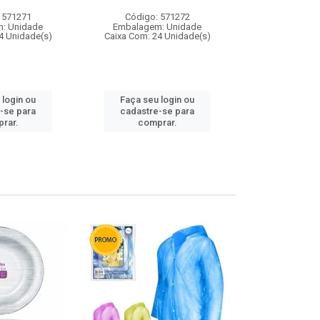
 571271
Código: 571272
Código:
: Unidade
Embalagem: Unidade
Embalagem
4 Unidade(s)
Caixa Com: 24 Unidade(s)
Caixa Com: 4
 login ou
Faça seu login ou
Faça seu 
-se para
cadastre-se para
cadastre
rar.
comprar.
comp