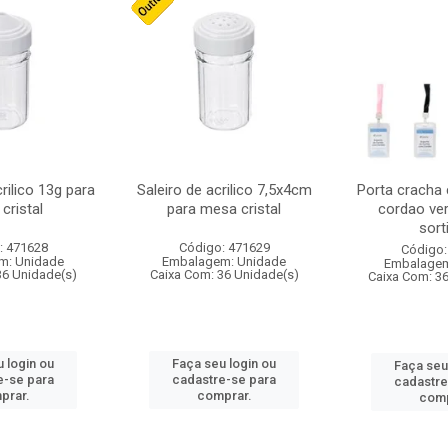
crilico 13g para
Saleiro de acrilico 7,5x4cm
Porta cracha
cristal
para mesa cristal
cordao ver
sort
: 471628
Código: 471629
Código:
m: Unidade
Embalagem: Unidade
Embalagem
36 Unidade(s)
Caixa Com: 36 Unidade(s)
Caixa Com: 3
 login ou
Faça seu login ou
Faça seu
e-se para
cadastre-se para
cadastre
prar.
comprar.
comp