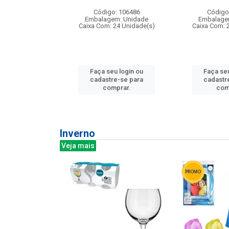
: 275814
Código: 106486
Código
m: Unidade
Embalagem: Unidade
Embalage
240 Unidade(s)
Caixa Com: 24 Unidade(s)
Caixa Com: 
u login ou
Faça seu login ou
Faça seu
e-se para
cadastre-se para
cadastr
prar.
comprar.
com
Inverno
Veja mais