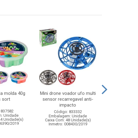
la molda 40g
Mini drone voador ufo multi
Pisca cortina 1
 sort
sensor recarregavel anti-
4,5mx40cm
impacto
 837582
Código:
Código: 833332
: Unidade
Embalagem
Embalagem: Unidade
44 Unidade(s)
Caixa Com: 6
Caixa Com: 48 Unidade(s)
06390/2019
Inmetro: 008430/2019