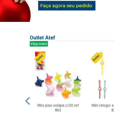
Outlet Atef
Veja mais
last c/div
Mini piao solapa c/20 ref
Mini relogio 
m ursinhos sor
863
8