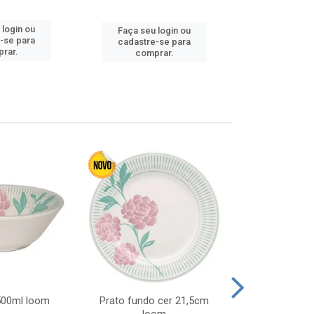
Faça seu 
 login ou
Faça seu login ou
cadastre
-se para
cadastre-se para
comp
rar.
comprar.
 500ml loom
Prato fundo cer 21,5cm
Prato raso c