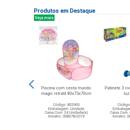
Produtos em Destaque
Veja mais
00led color 8m
Piscina com cesta mundo
Patinete 3 r
 ft 8f
magic retratil 80x75x70cm
luz
: 842948
Código: 832905
Código
m: Unidade
Embalagem: Unidade
Embalage
50 Unidade(s)
Caixa Com: 24 Unidade(s)
Caixa Com: 
Inmetro: 008378/2019
Inmetro: 