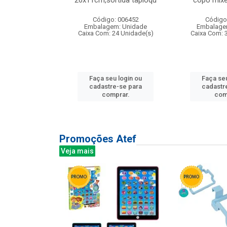
irios
26x11cm,sortida tapioqu
copo mixe
: 135177
Código: 006452
Código
m: Unidade
Embalagem: Unidade
Embalage
12 Unidade(s)
Caixa Com: 24 Unidade(s)
Caixa Com: 
u login ou
Faça seu login ou
Faça seu
e-se para
cadastre-se para
cadastr
prar.
comprar.
com
Promoções Atef
Veja mais