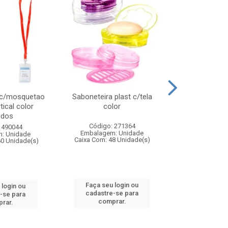
 c/mosquetao
Saboneteira plast c/tela
Prato plas
tical color
color
colo
idos
Código: 271364
Código:
 490044
Embalagem: Unidade
Embalagem
: Unidade
Caixa Com: 48 Unidade(s)
Caixa Com: 4
60 Unidade(s)
Faça seu login ou
Faça seu 
 login ou
cadastre-se para
cadastre
-se para
comprar.
comp
rar.