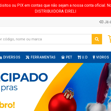
pósitos ou PIX em contas que não sejam a nossa conta oficial.
DISTRIBUIDORA EIRELI
Já é
DIVERSOS
FERRAMENTAS
PET
U.D
VIDROS