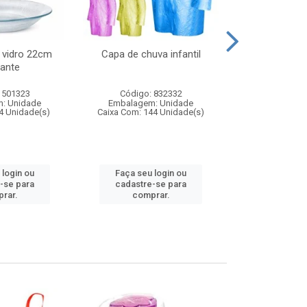
 vidro 22cm
Capa de chuva infantil
Jg prato fun
ante
diam
 501323
Código: 832332
Código:
: Unidade
Embalagem: Unidade
Embalagem
4 Unidade(s)
Caixa Com: 144 Unidade(s)
Caixa Com: 6
 login ou
Faça seu login ou
Faça seu 
-se para
cadastre-se para
cadastre
rar.
comprar.
comp