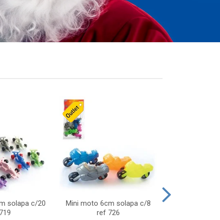
cm solapa c/20
Mini moto 6cm solapa c/8
Giro helice so
 719
ref 726
75