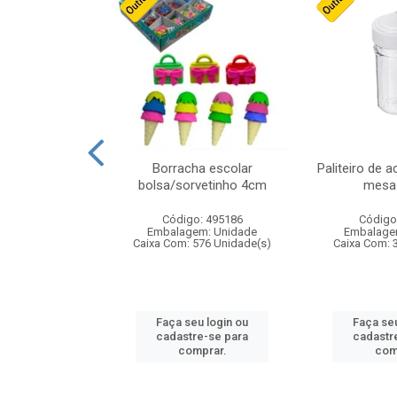
stico n.4 12cm
Borracha escolar
Paliteiro de a
bolsa/sorvetinho 4cm
mesa 
: 940550
Código: 495186
Código
m: Unidade
Embalagem: Unidade
Embalage
24 Unidade(s)
Caixa Com: 576 Unidade(s)
Caixa Com: 
u login ou
Faça seu login ou
Faça seu
e-se para
cadastre-se para
cadastr
prar.
comprar.
com