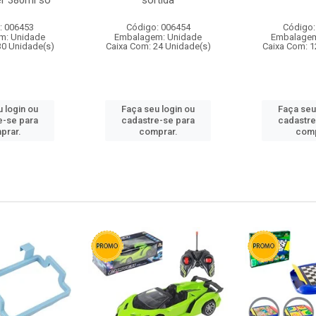
r 380ml so
sortida
: 006453
Código: 006454
Código:
m: Unidade
Embalagem: Unidade
Embalagem
30 Unidade(s)
Caixa Com: 24 Unidade(s)
Caixa Com: 1
 login ou
Faça seu login ou
Faça seu
e-se para
cadastre-se para
cadastre
prar.
comprar.
comp