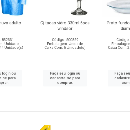
huva adulto
Cj tacas vidro 330ml 6pcs
Prato fundo
windsor
diam
: 832331
Código: 500859
Código:
m: Unidade
Embalagem: Unidade
Embalagem
44 Unidade(s)
Caixa Com: 6 Unidade(s)
Caixa Com: 2
 login ou
Faça seu login ou
Faça seu
e-se para
cadastre-se para
cadastre
prar.
comprar.
comp