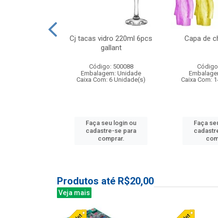
 vidro 23,5cm
Cj tacas vidro 220ml 6pcs
Capa de c
e petala
gallant
: 503788
Código: 500088
Código
m: Unidade
Embalagem: Unidade
Embalage
24 Unidade(s)
Caixa Com: 6 Unidade(s)
Caixa Com: 1
u login ou
Faça seu login ou
Faça seu
e-se para
cadastre-se para
cadastr
prar.
comprar.
com
Produtos até R$20,00
Veja mais