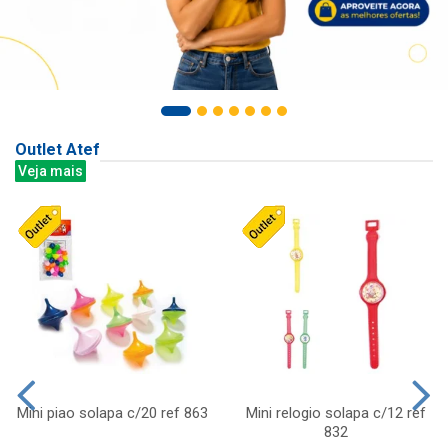
Outlet Atef
Veja mais
Mini piao solapa c/20 ref 863
Mini relogio solapa c/12 ref
832