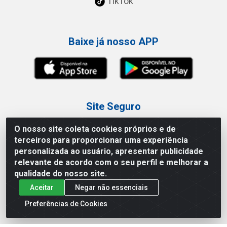
TikTok
Baixe já nosso APP
Site Seguro
O nosso site coleta cookies próprios e de
terceiros para proporcionar uma experiência
personalizada ao usuário, apresentar publicidade
relevante de acordo com o seu perfil e melhorar a
Loja / Showroom
qualidade do nosso site.
Aceitar
Negar não essenciais
Tel.: (11) 3227-0546
Av Vautier, 587/597 - Pari - São Paulo/SP
Preferências de Cookies