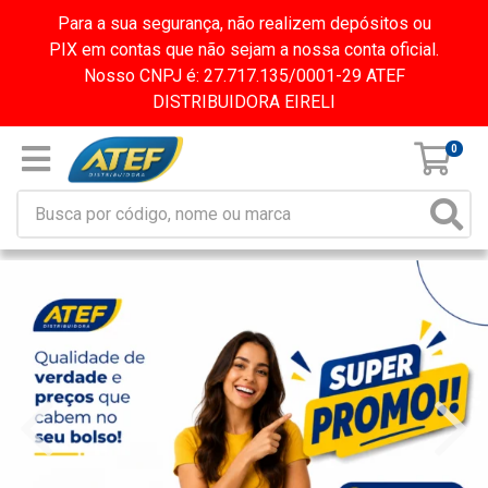
Para a sua segurança, não realizem depósitos ou
PIX em contas que não sejam a nossa conta oficial.
Nosso CNPJ é: 27.717.135/0001-29 ATEF
DISTRIBUIDORA EIRELI
0