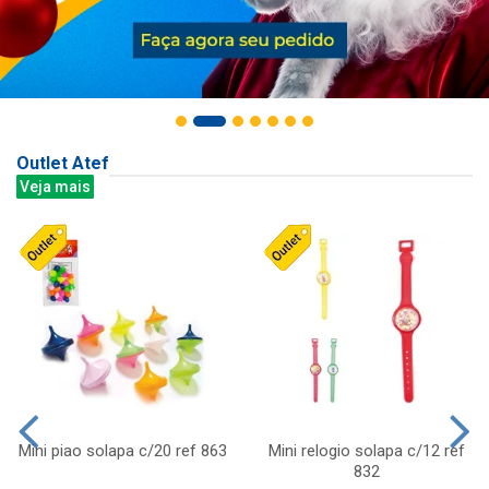
Outlet Atef
Veja mais
Mini piao solapa c/20 ref 863
Mini relogio solapa c/12 ref
832