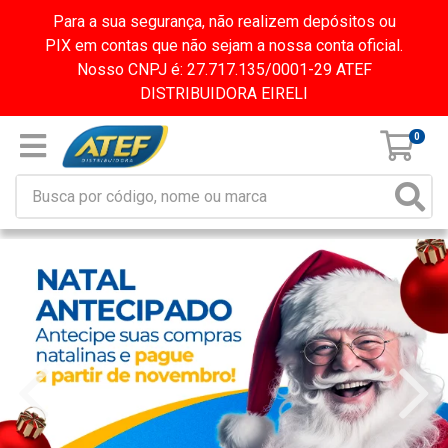
Para a sua segurança, não realizem depósitos ou
PIX em contas que não sejam a nossa conta oficial.
Nosso CNPJ é: 27.717.135/0001-29 ATEF
DISTRIBUIDORA EIRELI
0