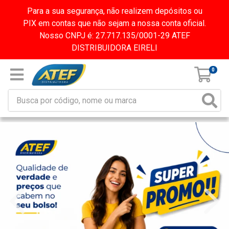
Para a sua segurança, não realizem depósitos ou
PIX em contas que não sejam a nossa conta oficial.
Nosso CNPJ é: 27.717.135/0001-29 ATEF
DISTRIBUIDORA EIRELI
0