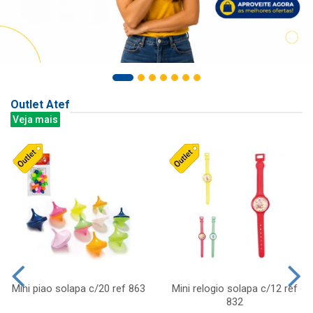
Outlet Atef
Veja mais
Mini piao solapa c/20 ref 863
Mini relogio solapa c/12 ref
832