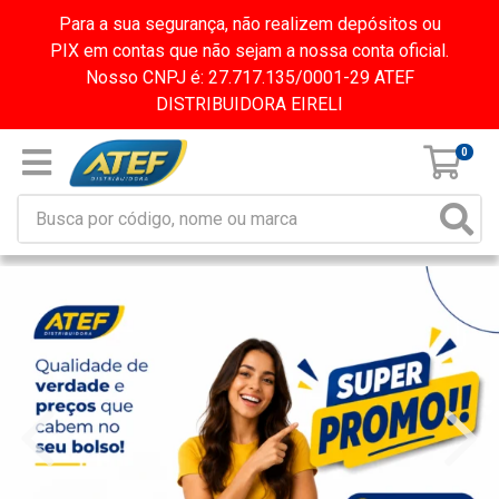
Para a sua segurança, não realizem depósitos ou
PIX em contas que não sejam a nossa conta oficial.
Nosso CNPJ é: 27.717.135/0001-29 ATEF
DISTRIBUIDORA EIRELI
0