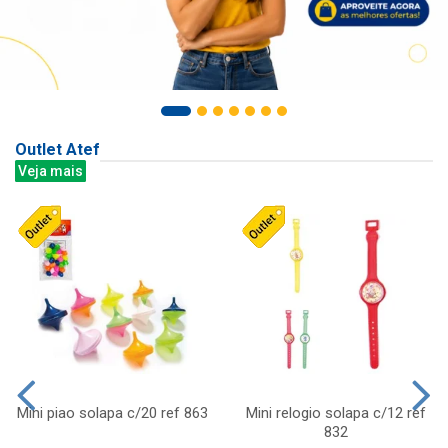
Outlet Atef
Veja mais
Mini piao solapa c/20 ref 863
Mini relogio solapa c/12 ref
832