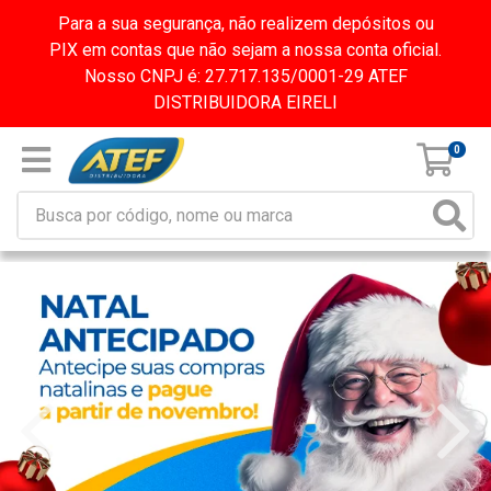
Para a sua segurança, não realizem depósitos ou
PIX em contas que não sejam a nossa conta oficial.
Nosso CNPJ é: 27.717.135/0001-29 ATEF
DISTRIBUIDORA EIRELI
0