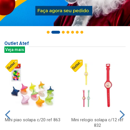
Outlet Atef
Veja mais
Mini piao solapa c/20 ref 863
Mini relogio solapa c/12 ref
832