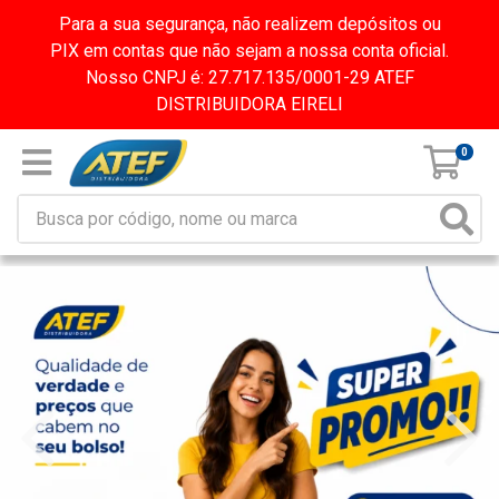
Para a sua segurança, não realizem depósitos ou
PIX em contas que não sejam a nossa conta oficial.
Nosso CNPJ é: 27.717.135/0001-29 ATEF
DISTRIBUIDORA EIRELI
0