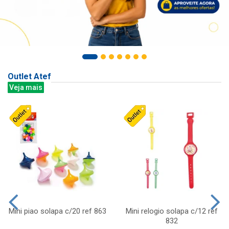
Outlet Atef
Veja mais
Mini piao solapa c/20 ref 863
Mini relogio solapa c/12 ref
832