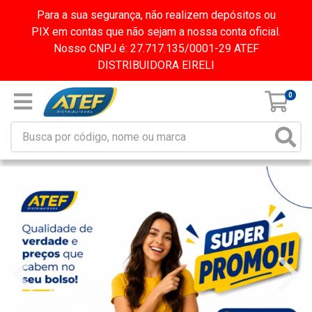
Para a sua segurança, não realizem depósitos ou
PIX em contas que não sejam a nossa conta oficial.
Nosso CNPJ é: 27.717.135/0001-29 ATEF
DISTRIBUIDORA EIRELI
0