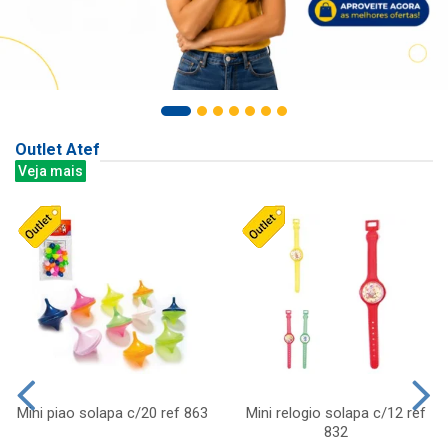
Outlet Atef
Veja mais
Mini piao solapa c/20 ref 863
Mini relogio solapa c/12 ref
832