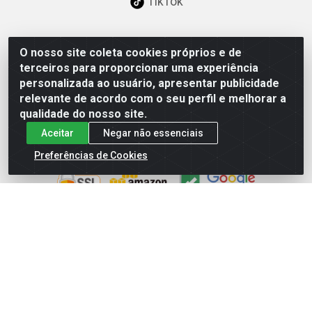
TikTok
O nosso site coleta cookies próprios e de
Baixe já nosso APP
terceiros para proporcionar uma experiência
personalizada ao usuário, apresentar publicidade
relevante de acordo com o seu perfil e melhorar a
qualidade do nosso site.
Aceitar
Negar não essenciais
Site Seguro
Preferências de Cookies
Loja / Showroom
Tel.: (11) 3227-0546
Av Vautier, 587/597 - Pari - São Paulo/SP