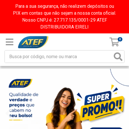
Para a sua segurança, não realizem depósitos ou
PIX em contas que não sejam a nossa conta oficial.
Nosso CNPJ é: 27.717.135/0001-29 ATEF
DISTRIBUIDORA EIRELI
0