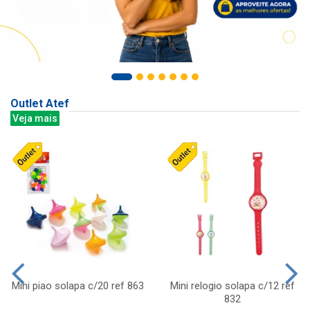
Outlet Atef
Veja mais
Mini piao solapa c/20 ref 863
Mini relogio solapa c/12 ref
832