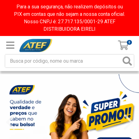
Para a sua segurança, não realizem depósitos ou
PIX em contas que não sejam a nossa conta oficial.
Nosso CNPJ é: 27.717.135/0001-29 ATEF
DISTRIBUIDORA EIRELI
0