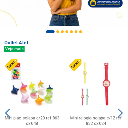
Outlet Atef
Veja mais
Mini piao solapa c/20 ref 863
Mini relogio solapa c/12 ref
cx:048
832 cx:024