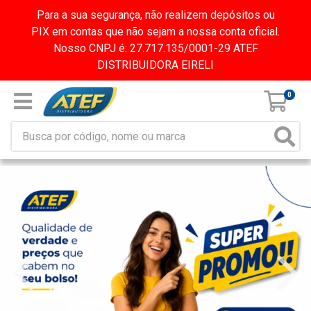
Para a sua segurança, não realizem depósitos ou
PIX em contas que não sejam a nossa conta oficial.
Nosso CNPJ é: 27.717.135/0001-29 ATEF
DISTRIBUIDORA EIRELI
0