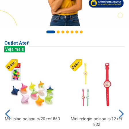
Outlet Atef
Veja mais
Mini piao solapa c/20 ref 863
Mini relogio solapa c/12 ref
832