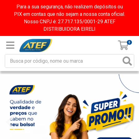
Para a sua segurança, não realizem depósitos ou
PIX em contas que não sejam a nossa conta oficial.
Nosso CNPJ é: 27.717.135/0001-29 ATEF
DISTRIBUIDORA EIRELI
0