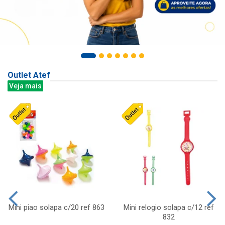
Outlet Atef
Veja mais
Mini piao solapa c/20 ref 863
Mini relogio solapa c/12 ref
832