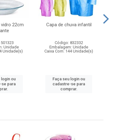
 vidro 22cm
Capa de chuva infantil
Jg prato fun
ante
diam
 501323
Código: 832332
Código:
: Unidade
Embalagem: Unidade
Embalagem
4 Unidade(s)
Caixa Com: 144 Unidade(s)
Caixa Com: 6
 login ou
Faça seu login ou
Faça seu 
-se para
cadastre-se para
cadastre
rar.
comprar.
comp