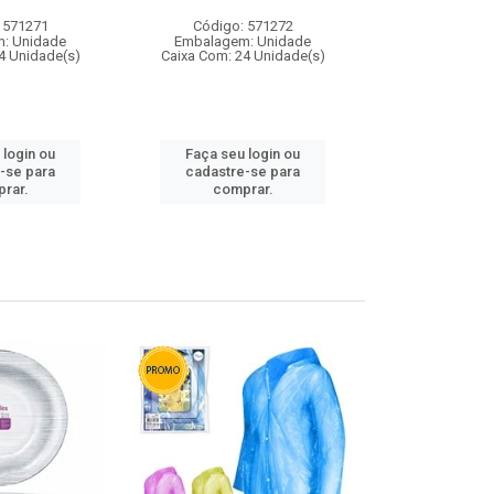
 571271
Código: 571272
Código:
: Unidade
Embalagem: Unidade
Embalagem
4 Unidade(s)
Caixa Com: 24 Unidade(s)
Caixa Com: 4
 login ou
Faça seu login ou
Faça seu 
-se para
cadastre-se para
cadastre
rar.
comprar.
comp