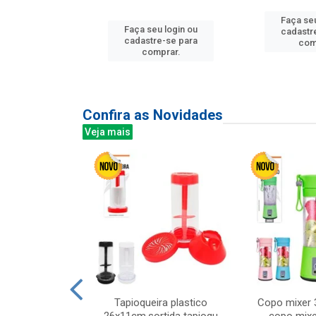
Faça seu
u login ou
Faça seu login ou
cadastr
e-se para
cadastre-se para
com
prar.
comprar.
Confira as Novidades
Veja mais
mesa cer 18cm
Tapioqueira plastico
Copo mixer 