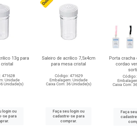
crilico 13g para
Saleiro de acrilico 7,5x4cm
Porta cracha
cristal
para mesa cristal
cordao ver
sort
: 471628
Código: 471629
Código:
m: Unidade
Embalagem: Unidade
Embalagem
36 Unidade(s)
Caixa Com: 36 Unidade(s)
Caixa Com: 3
 login ou
Faça seu login ou
Faça seu
e-se para
cadastre-se para
cadastre
prar.
comprar.
comp