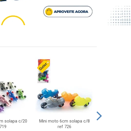
cm solapa c/20
Mini moto 6cm solapa c/8
Giro helice so
 719
ref 726
75