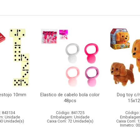
estojo 10mm
Elastico de cabelo bola color
Dog toy c
48pcs
15x1
: 843134
Código: 841725
Código:
m: Unidade
Embalagem: Unidade
Embalagem
40 Unidade(s)
Caixa Com: 72 Unidade(s)
Caixa Com: 1
Inmetro: 0