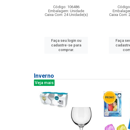
: 275814
Código: 106486
Código
m: Unidade
Embalagem: Unidade
Embalage
240 Unidade(s)
Caixa Com: 24 Unidade(s)
Caixa Com: 
u login ou
Faça seu login ou
Faça seu
e-se para
cadastre-se para
cadastr
prar.
comprar.
com
Inverno
Veja mais