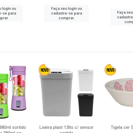
 login ou
Faça seu login ou
Faça seu
e-se para
cadastre-se para
cadastre
prar.
comprar.
comp
380ml sortido
Lixeira plast 13lts c/ sensor
Tigela cer