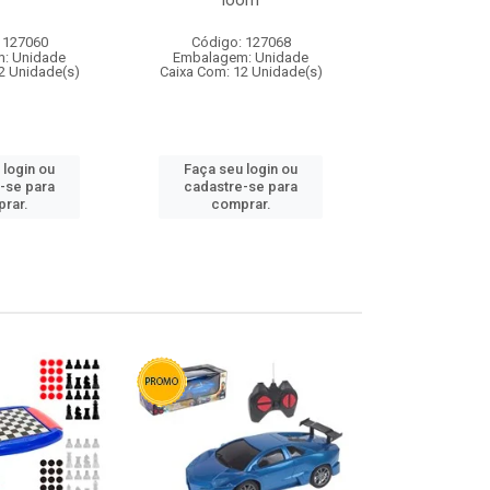
loom
 127060
Código: 127068
Código:
: Unidade
Embalagem: Unidade
Embalagem
2 Unidade(s)
Caixa Com: 12 Unidade(s)
Caixa Com: 1
 login ou
Faça seu login ou
Faça seu 
-se para
cadastre-se para
cadastre
rar.
comprar.
comp