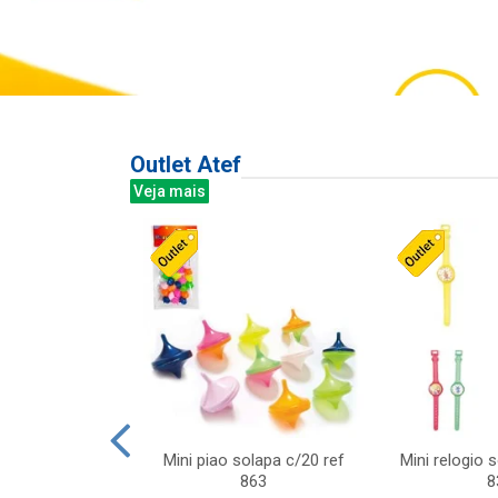
Outlet Atef
Veja mais
last c/div
Mini piao solapa c/20 ref
Mini relogio 
m ursinhos sor
863
8