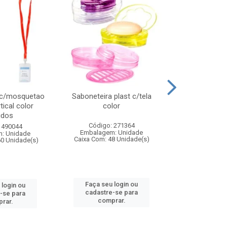
 c/mosquetao
Saboneteira plast c/tela
Prato plas
tical color
color
colo
idos
Código: 271364
Código:
 490044
Embalagem: Unidade
Embalagem
: Unidade
Caixa Com: 48 Unidade(s)
Caixa Com: 4
60 Unidade(s)
Faça seu login ou
Faça seu 
 login ou
cadastre-se para
cadastre
-se para
comprar.
comp
rar.