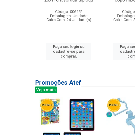
irios
26x11cm,sortida tapioqu
copo mixe
: 135177
Código: 006452
Código
m: Unidade
Embalagem: Unidade
Embalage
12 Unidade(s)
Caixa Com: 24 Unidade(s)
Caixa Com: 
u login ou
Faça seu login ou
Faça seu
e-se para
cadastre-se para
cadastr
prar.
comprar.
com
Promoções Atef
Veja mais