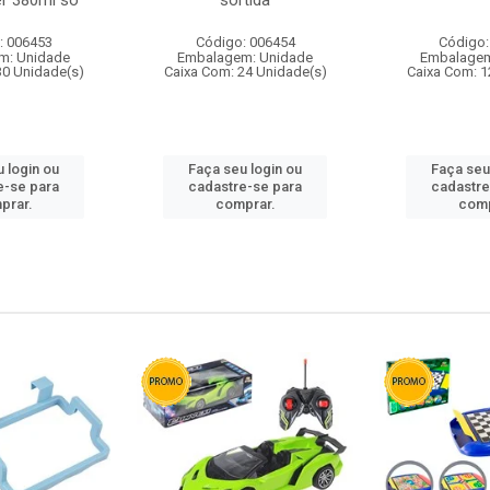
r 380ml so
sortida
: 006453
Código: 006454
Código:
m: Unidade
Embalagem: Unidade
Embalagem
30 Unidade(s)
Caixa Com: 24 Unidade(s)
Caixa Com: 1
 login ou
Faça seu login ou
Faça seu
e-se para
cadastre-se para
cadastre
prar.
comprar.
comp