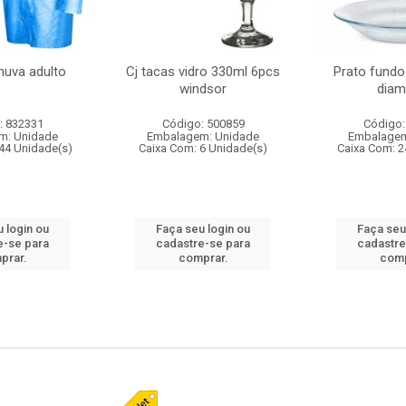
huva adulto
Cj tacas vidro 330ml 6pcs
Prato fundo
windsor
diam
: 832331
Código: 500859
Código:
m: Unidade
Embalagem: Unidade
Embalagem
44 Unidade(s)
Caixa Com: 6 Unidade(s)
Caixa Com: 2
 login ou
Faça seu login ou
Faça seu
e-se para
cadastre-se para
cadastre
prar.
comprar.
comp