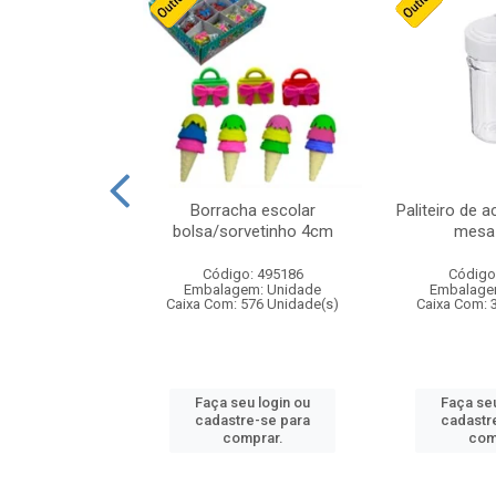
stico n.4 12cm
Borracha escolar
Paliteiro de a
bolsa/sorvetinho 4cm
mesa 
: 940550
Código: 495186
Código
m: Unidade
Embalagem: Unidade
Embalage
24 Unidade(s)
Caixa Com: 576 Unidade(s)
Caixa Com: 
u login ou
Faça seu login ou
Faça seu
e-se para
cadastre-se para
cadastr
prar.
comprar.
com