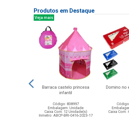
Produtos em Destaque
Veja mais
ntrole remoto
Barraca castelo princesa
Domino no 
 com 7 funcoes
infantil
: 830477
Código: 838997
Código
m: Unidade
Embalagem: Unidade
Embalage
12 Unidade(s)
Caixa Com: 12 Unidade(s)
Caixa Com: 
004862/2021
Inmetro: ABCP-BRI-0416-2023-17