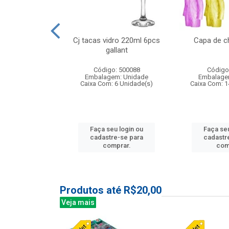
 vidro 23,5cm
Cj tacas vidro 220ml 6pcs
Capa de c
e petala
gallant
: 503788
Código: 500088
Código
m: Unidade
Embalagem: Unidade
Embalage
24 Unidade(s)
Caixa Com: 6 Unidade(s)
Caixa Com: 1
u login ou
Faça seu login ou
Faça seu
e-se para
cadastre-se para
cadastr
prar.
comprar.
com
Produtos até R$20,00
Veja mais