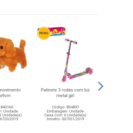
/movimento
Patinete 3 rodas com luz
Carro de cor
2x9cm
metal girl
veiculo de fr
transf
 840160
Código: 834897
Código:
: Unidade
Embalagem: Unidade
Embalagem
2 Unidade(s)
Caixa Com: 6 Unidade(s)
Caixa Com: 6
06720/2019
Inmetro: 007551/2019
Inmetro: ABCP-B