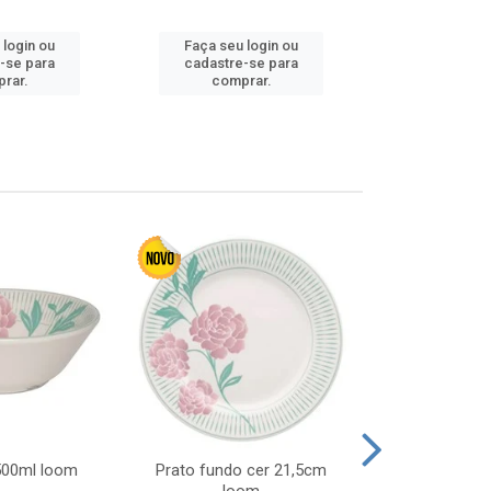
 login ou
Faça seu login ou
Faça seu 
-se para
cadastre-se para
cadastre
rar.
comprar.
comp
 500ml loom
Prato fundo cer 21,5cm
Prato raso c