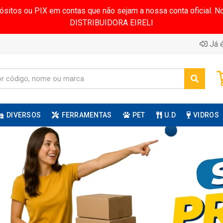
pósitos ou PIX em contas que não sejam a nossa conta oficial.
DISTRIBUIDORA EIRELI
Já é
DIVERSOS
FERRAMENTAS
PET
U.D
VIDROS