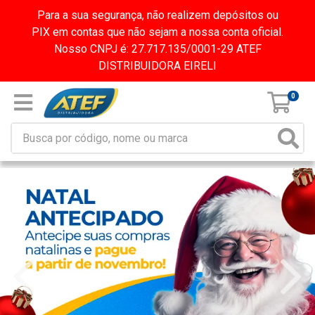
Para a sua segurança, não realizem depósitos ou
PIX em contas que não sejam a nossa conta oficial.
Nosso CNPJ é: 27.717.135/0001-29 ATEF
DISTRIBUIDORA EIRELI
0