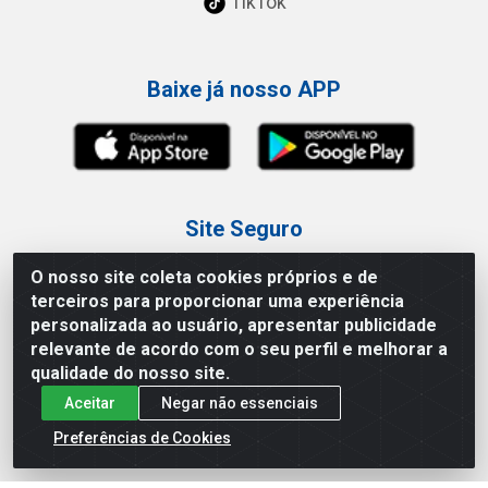
TikTok
Baixe já nosso APP
Site Seguro
O nosso site coleta cookies próprios e de
terceiros para proporcionar uma experiência
personalizada ao usuário, apresentar publicidade
relevante de acordo com o seu perfil e melhorar a
Loja / Showroom
qualidade do nosso site.
Aceitar
Negar não essenciais
Tel.: (11) 3227-0546
Av Vautier, 587/597 - Pari - São Paulo/SP
Preferências de Cookies