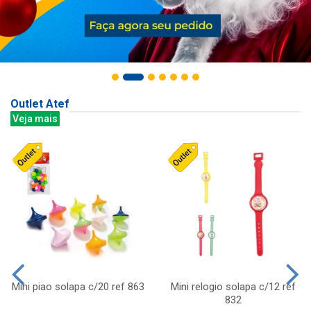
Outlet Atef
Veja mais
Mini piao solapa c/20 ref 863
Mini relogio solapa c/12 ref
832