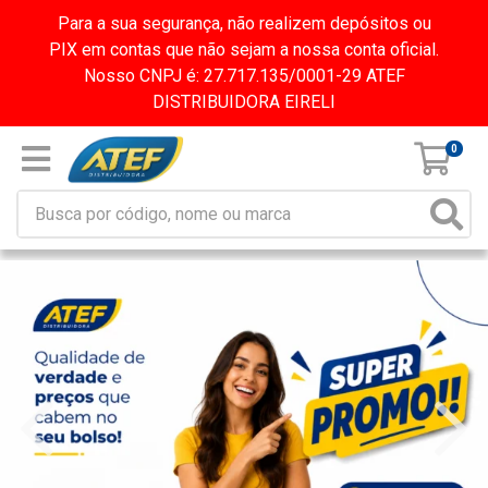
Para a sua segurança, não realizem depósitos ou
PIX em contas que não sejam a nossa conta oficial.
Nosso CNPJ é: 27.717.135/0001-29 ATEF
DISTRIBUIDORA EIRELI
0