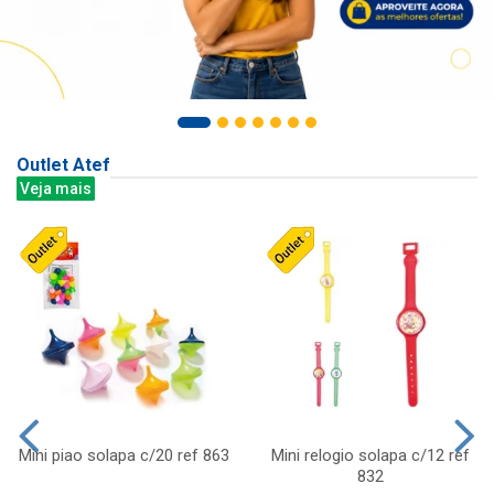
Outlet Atef
Veja mais
Mini piao solapa c/20 ref 863
Mini relogio solapa c/12 ref
832