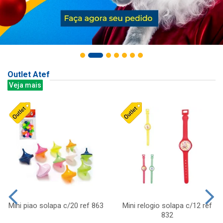
Outlet Atef
Veja mais
Mini piao solapa c/20 ref 863
Mini relogio solapa c/12 ref
832