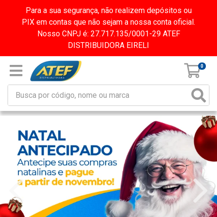
Para a sua segurança, não realizem depósitos ou
PIX em contas que não sejam a nossa conta oficial.
Nosso CNPJ é: 27.717.135/0001-29 ATEF
DISTRIBUIDORA EIRELI
0