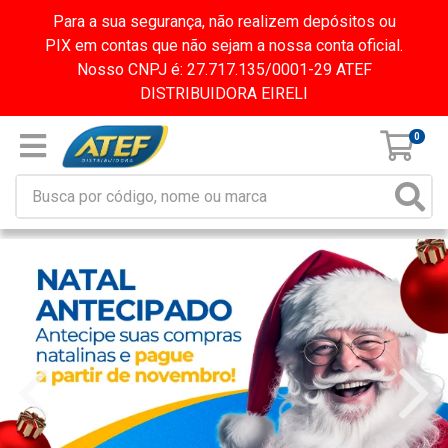
Para a sua segurança, não realizem depósitos ou
PIX em contas que não sejam a nossa conta oficial.
Nosso CNPJ é: 27.717.135/0001-29 ATEF
DISTRIBUIDORA EIRELI
0