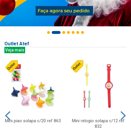
Outlet Atef
Veja mais
Mini piao solapa c/20 ref 863
Mini relogio solapa c/12 ref
832